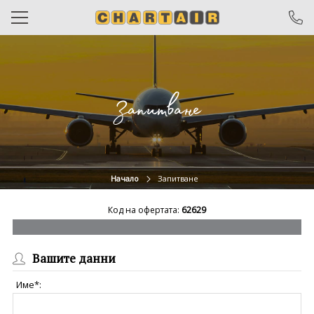
САМОЛЕТНИ БИЛЕТИ
ЧАРТЪРИ
Запитване
ПОЧИВКИ
ЕКСКУРЗИИ
ОТ ВАРНА
Начало
Запитване
КРУИЗИ
Код на офертата:
62629
ХОТЕЛИ
Вашите данни
ОЩЕ
Име*:
За нас
Общи условия