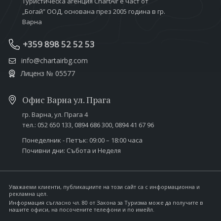
Туристическа агенция ChartAir е част от
„Богай” ООД, основана през 2005 година в гр.
Варна
+359 898 52 52 53
info@chartairbg.com
Лиценз № 05577
Офис Варна ул. Прага
гр. Варна,
ул. Прага 4
тел.:
052 650 133
,
0894 686 300
,
0894 41 67 96
Понеделник - Петък: 09:00 – 18:00 часа
Почивни дни: Събота и Неделя
Уважаеми клиенти, публикациите на този сайт са с информационна и
рекламна цел.
Информация съгласно чл. 80 от Закона за Туризма може да получите в
нашите офиси, на посочените телефони и по имейл.