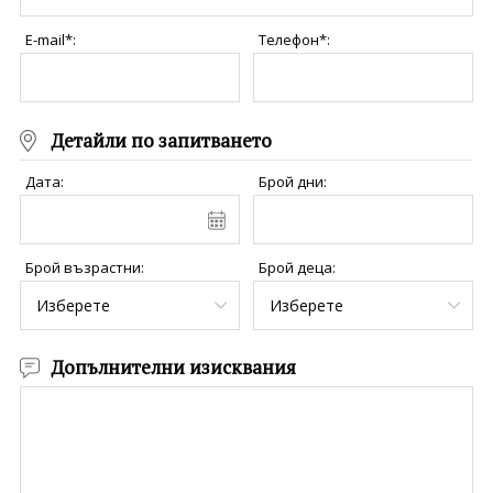
Политика за
Партньори
поверителност
E-mail*:
Телефон*:
Контакти
0898 52 52 53
Запитване
Детайли по запитването
Дата:
Брой дни:
ПОСЛЕДВАЙТЕ НИ
Брой възрастни:
Брой деца:
Допълнителни изисквания