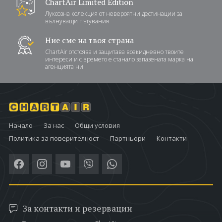
ChartAir Limited Edition
Луксозна колекция от невероятни дестинации за
вълнуващи пътувания
Ние сме на твоя страна
ChartAir отстоява и защитава всекидневно твоите
интереси и с времето е станало запазената марка на
агенцията ни
Начало
За нас
Общи условия
Политика за поверителност
Партньори
Контакти
За контакти и резервации