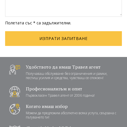
Полетата със * са задължителни.
Удобството да имаш Травел агент
Получаваш обслужване без ограничения и рамки,
пестиш усилия и средства, чувстваш се спокоен!
Професионализъм и опит
Първокласен Травел агент от 2006 година!
Когато имаш избор
Можем да предложим абсолютно всяка услуга, свързана с
пътуването ти!