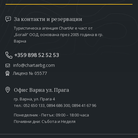
За контакти и резервации
Туристическа агенция ChartAir е част от
„Богай” ООД, основана през 2005 година в гр.
Варна
+359 898 52 52 53
info@chartairbg.com
Лиценз № 05577
Офис Варна ул. Прага
гр. Варна,
ул. Прага 4
тел.:
052 650 133
,
0894 686 300
,
0894 41 67 96
Понеделник - Петък: 09:00 – 18:00 часа
Почивни дни: Събота и Неделя