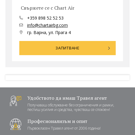
Политика за
Партньори
Свържете се с Chart Air
поверителност
Контакти
+359 898 52 52 53
info@chartairbg.com
0898 52 52 53
Запитване
гр. Варна, ул. Прага 4
ЗАПИТВАНЕ
ПОСЛЕДВАЙТЕ НИ
Удобството да имаш Травел агент
Получаваш обслужване без ограничения и рамки,
пестиш усилия и средства, чувстваш се спокоен!
Професионализъм и опит
Първокласен Травел агент от 2006 година!