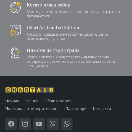
Когато имаш избор
Можем да предложим абсолютно всяка услуга, свързана с
пътуването ти!
ChartAir Limited Edition
Луксозна колекция от невероятни дестинации за
вълнуващи пътувания
Ние сме на твоя страна
ChartAir отстоява и защитава всекидневно твоите
интереси и с времето е станало запазената марка на
агенцията ни
Начало
За нас
Общи условия
Политика за поверителност
Партньори
Контакти