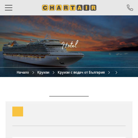
САМОЛЕТНИ БИЛЕТИ
ЧАРТЪРИ
Hotel
ПОЧИВКИ
ЕКСКУРЗИИ
Начало
Круизи
Круизи с водач от България
ОТ ВАРНА
КРУИЗИ
ХОТЕЛИ
ОЩЕ
За нас
Общи условия