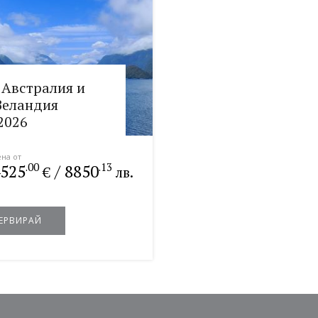
 Австралия и
Зеландия
2026
на от
.00
.13
525
/
8850
€
лв.
ЕРВИРАЙ