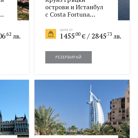
острови и Истанбул
я
с Costa Fortuna
05.09.2026
цена от
.62
.00
.73
06
1455
/
2845
лв.
€
лв.
РЕЗЕРВИРАЙ