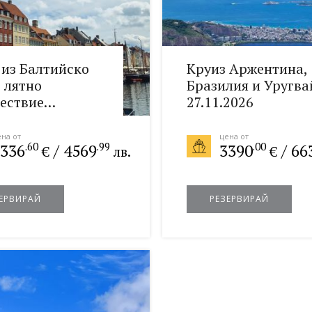
 из Балтийско
Круиз Аржентина,
- лятно
Бразилия и Уругва
ествие
27.11.2026
2026
на от
цена от
.60
.99
.00
336
/
4569
3390
/
66
€
лв.
€
ЕРВИРАЙ
РЕЗЕРВИРАЙ