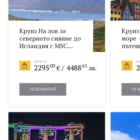
Круиз На лов за
Круиз
северното сияние до
море 
Исландия с MSC
пътеш
Preziosa 22.08.2026
21.08.
цена от
це
.00
.63
2295
/
4488
2
€
лв.
РЕЗЕРВИРАЙ
РЕЗ