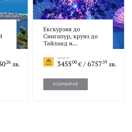
Екскурзия до
й
Сингапур, круиз до
Тайланд и
Малайзия, почивка в
Бали 16.01.2027
цена от
.26
.00
.39
30
3455
/
6757
лв.
€
лв.
РЕЗЕРВИРАЙ