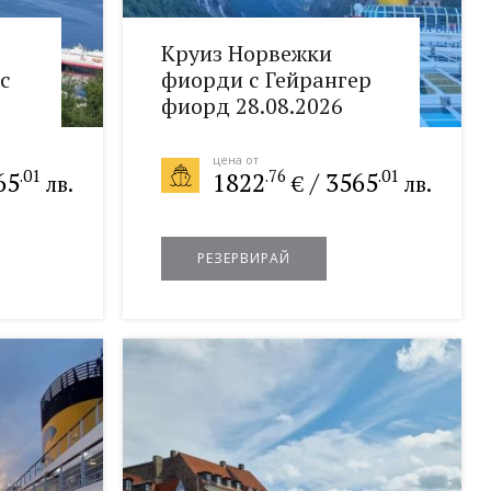
Круиз Норвежки
с
фиорди с Гейрангер
фиорд 28.08.2026
цена от
.01
.76
.01
65
1822
/
3565
лв.
€
лв.
РЕЗЕРВИРАЙ