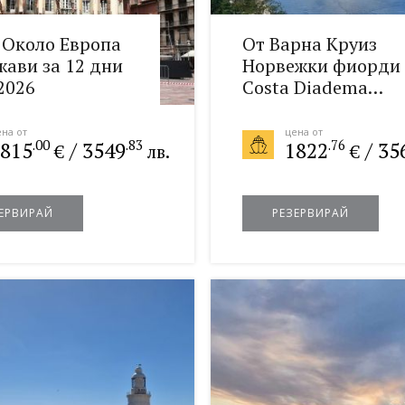
 Около Европа
От Варна Круиз
жави за 12 дни
Норвежки фиорди 
2026
Costa Diadema
28.08.2026
на от
цена от
.00
.83
.76
815
/
3549
1822
/
35
€
лв.
€
ЕРВИРАЙ
РЕЗЕРВИРАЙ