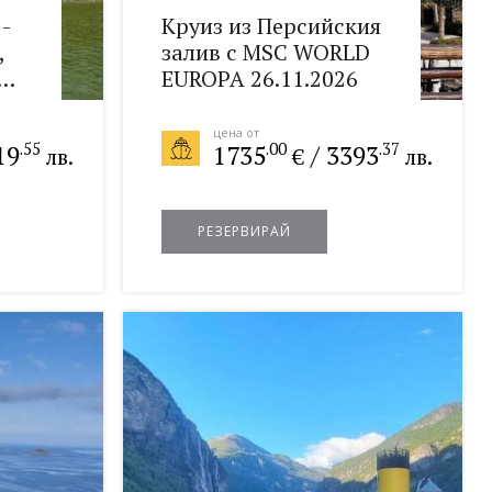
-
Круиз из Персийския
,
залив с MSC WORLD
27
EUROPA 26.11.2026
цена от
.55
.00
.37
19
1735
/
3393
лв.
€
лв.
РЕЗЕРВИРАЙ