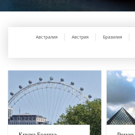
Австралия
Австрия
Бразилия
Круиз Есенна
Речен