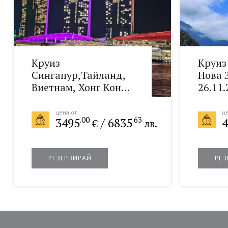
Круиз
Круиз
Сингапур,Тайланд,
Нова 
Виетнам, Хонг Конг с
26.11.
NCL Jade 14.01.2027
цена от
це
.00
.63
3495
/
6835
4
€
лв.
РЕЗЕРВИРАЙ
РЕЗ