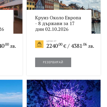
Круиз Около Европа
- 8 държави за 17
26
дни 02.10.2026
цена от
.00
.00
.06
40
2240
/
4381
лв.
€
лв.
РЕЗЕРВИРАЙ