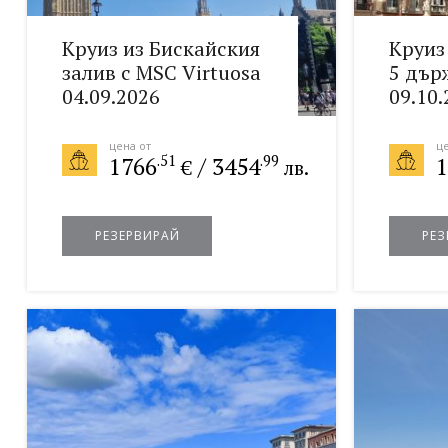
Круиз из Бискайския
Круиз
залив с MSC Virtuosa
5 дър
04.09.2026
09.10.
цена от
це
.51
.99
1766
/
3454
1
€
лв.
РЕЗЕРВИРАЙ
РЕЗ