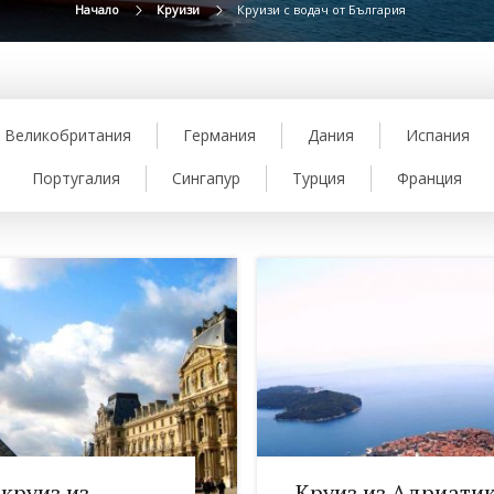
Начало
Круизи
Круизи с водач от България
Великобритания
Германия
Дания
Испания
Португалия
Сингапур
Турция
Франция
 круиз из
Круиз из Адриати