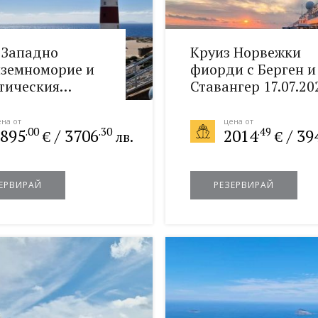
 Западно
Круиз Норвежки
земноморие и
фиорди с Берген и
тическия
Ставангер 17.07.20
 08.10.2026
на от
цена от
.00
.30
.49
895
/
3706
2014
/
39
€
лв.
€
ЕРВИРАЙ
РЕЗЕРВИРАЙ