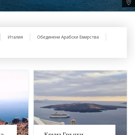
Италия
Обединени Арабски Емирства
ка
Круиз Гръцки