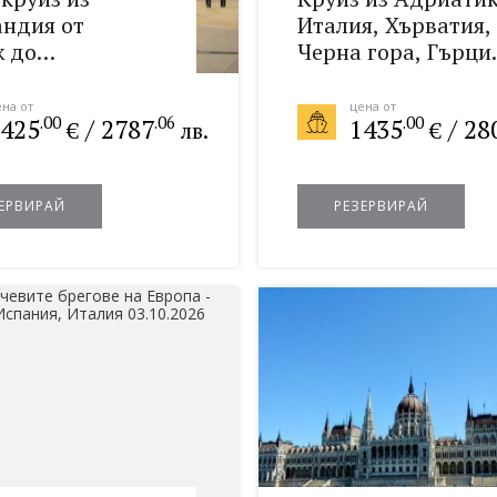
ндия от
Италия, Хърватия,
 до
Черна гора, Гърци
тическия бряг
08.10.2026
2026
на от
цена от
.00
.06
.00
425
/
2787
1435
/
28
€
лв.
€
ЕРВИРАЙ
РЕЗЕРВИРАЙ