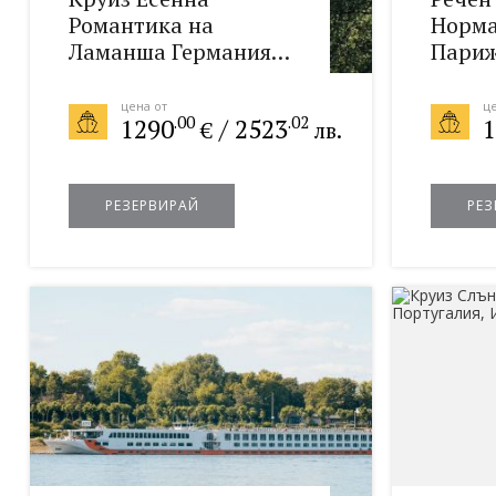
Романтика на
Норма
Ламанша Германия,
Париж
Нидерландия,
Атлан
Франция,
26.09.
цена от
це
.00
.02
1290
/
2523
1
€
лв.
Великобритания
17.10.2026
РЕЗЕРВИРАЙ
РЕЗ