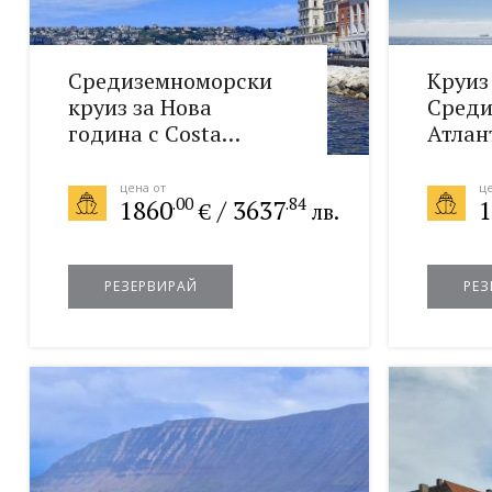
Средиземноморски
Круиз
круиз за Нова
Среди
година с Costa
Атлан
Toscana 27.12.2026
океан
цена от
це
.00
.84
1860
/
3637
1
€
лв.
РЕЗЕРВИРАЙ
РЕЗ