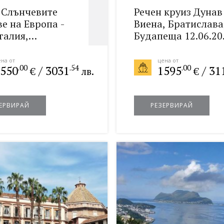
 Слънчевите
Речен круиз Дунав 
ве на Европа -
Виена, Братислава
галия,
Будапеща 12.06.20
ия, Италия
и 04.09.2027
2026
на от
цена от
.00
.54
.00
550
/
3031
1595
/
31
€
лв.
€
ЕРВИРАЙ
РЕЗЕРВИРАЙ