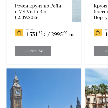
Речен круиз по Рейн
Круиз
с MS Vista Rio
брего
02.09.2026
Порту
Испан
03.10.
цена от
це
.32
.00
1531
/
2995
1
€
лв.
РЕЗЕРВИРАЙ
РЕЗ