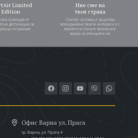
tAir Limited
Ние сме на
Edition
твоя страна
озна колекция от
ChartAir отстоява и защитава
ятни дестинации за
всекидневно твоите интереси и с
уващи пътувания
времето е станало запазената
марка на агенцията ни
Офис Варна ул. Прага
гр. Варна,
ул. Прага 4