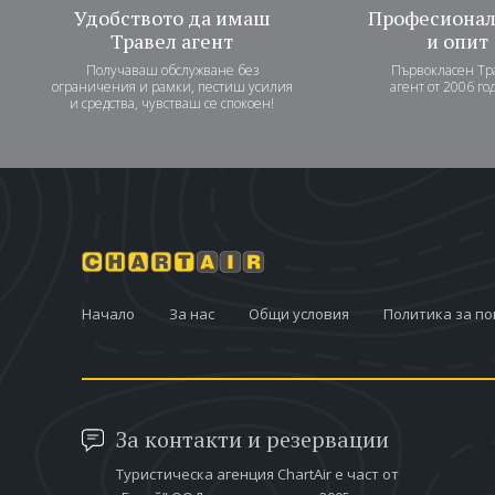
Удобството да имаш
Професиона
Травел агент
и опит
Получаваш обслужване без
Първокласен Тр
ограничения и рамки, пестиш усилия
агент от 2006 го
и средства, чувстваш се спокоен!
Начало
За нас
Общи условия
Политика за п
За контакти и резервации
Туристическа агенция ChartAir е част от