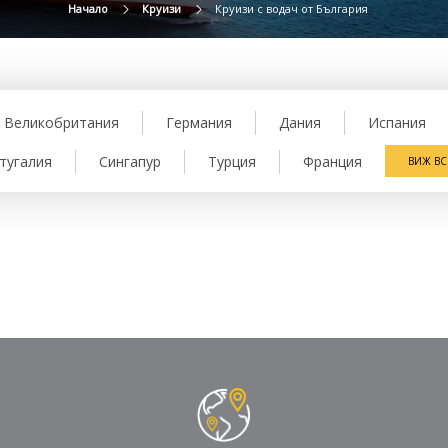
Начало
Круизи
Круизи с водач от България
Великобритания
Германия
Дания
Испания
тугалия
Сингапур
Турция
Франция
ВИЖ В