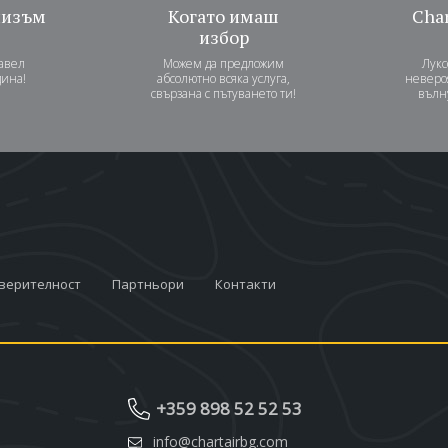
лизъм
Когато имаш
Char
избор
авел
Можем да предложим
Лукс
дина!
абсолютно всяка услуга,
неверо
свързана с пътуването ти!
вълн
оверителност
Партньори
Контакти
+359 898 52 52 53
info@chartairbg.com