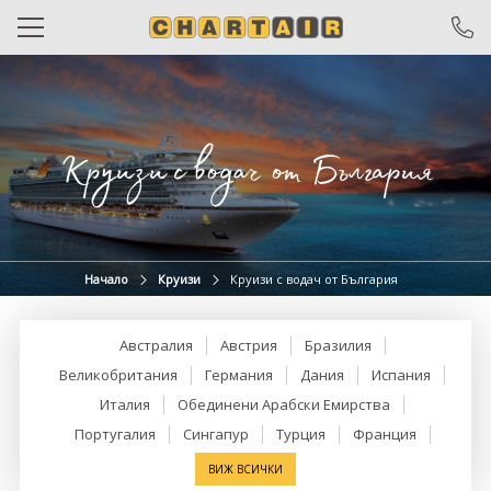
САМОЛЕТНИ БИЛЕТИ
ЧАРТЪРИ
Круизи с водач от България
ПОЧИВКИ
ЕКСКУРЗИИ
ОТ ВАРНА
Начало
Круизи
Круизи с водач от България
КРУИЗИ
Австралия
Австрия
Бразилия
ХОТЕЛИ
Великобритания
Германия
Дания
Испания
Италия
Обединени Арабски Емирства
ОЩЕ
Португалия
Сингапур
Турция
Франция
За нас
Общи условия
ВИЖ ВСИЧКИ