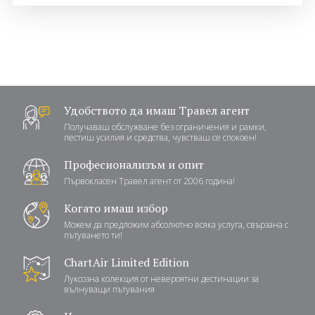
Политика за
Партньори
поверителност
Контакти
0898 52 52 53
Запитване
Удобството да имаш Травел агент
ПОСЛЕДВАЙТЕ НИ
Получаваш обслужване без ограничения и рамки,
пестиш усилия и средства, чувстваш се спокоен!
Професионализъм и опит
Първокласен Травел агент от 2006 година!
Когато имаш избор
Можем да предложим абсолютно всяка услуга, свързана с
пътуването ти!
ChartAir Limited Edition
Луксозна колекция от невероятни дестинации за
вълнуващи пътувания