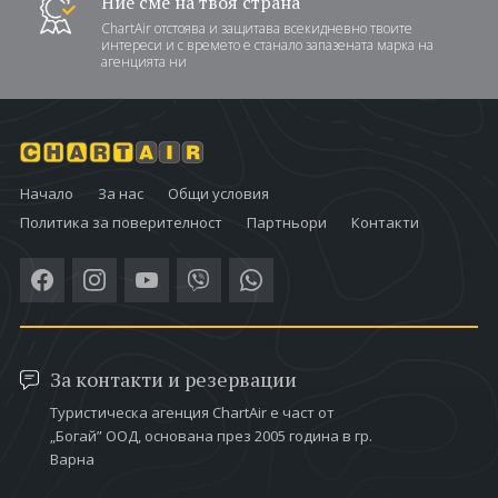
Ние сме на твоя страна
ChartAir отстоява и защитава всекидневно твоите
интереси и с времето е станало запазената марка на
агенцията ни
Начало
За нас
Общи условия
Политика за поверителност
Партньори
Контакти
За контакти и резервации
Туристическа агенция ChartAir е част от
„Богай” ООД, основана през 2005 година в гр.
Варна