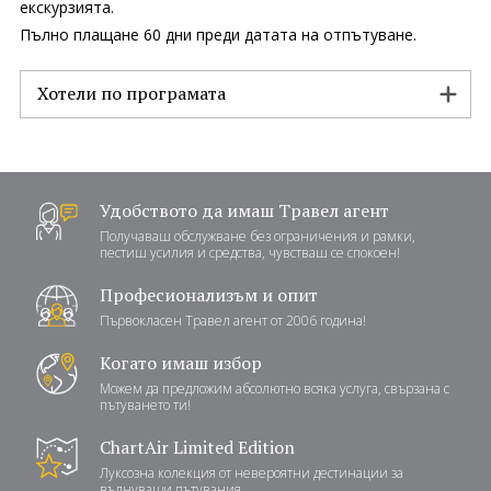
екскурзията.
Пълно плащане 60 дни преди датата на отпътуване.
Хотели по програмата
Удобството да имаш Травел агент
Получаваш обслужване без ограничения и рамки,
пестиш усилия и средства, чувстваш се спокоен!
Професионализъм и опит
Първокласен Травел агент от 2006 година!
Когато имаш избор
Можем да предложим абсолютно всяка услуга, свързана с
пътуването ти!
ChartAir Limited Edition
Луксозна колекция от невероятни дестинации за
вълнуващи пътувания