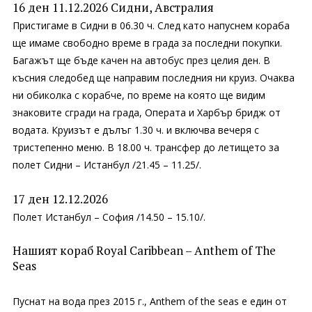
16 ден 11.12.2026 Сидни, Австралия
Пристигаме в Сидни в 06.30 ч. След като напуснем кораба
ще имаме свободно време в града за последни покупки.
Багажът ще бъде качен на автобус през целия ден. В
късния следобед ще направим последния ни круиз. Очаква
ни обиколка с корабче, по време на която ще видим
знаковите сгради на града, Операта и Харбър бридж от
водата. Круизът е дълъг 1.30 ч. и включва вечеря с
тристепенно меню. В 18.00 ч. трансфер до летището за
полет Сидни – Истанбул /21.45 – 11.25/.
17 ден 12.12.2026
Полет Истанбул – София /14.50 – 15.10/.
Нашият кораб Royal Caribbean – Anthem of The
Seas
Пуснат на вода през 2015 г., Anthem of the seas е един от