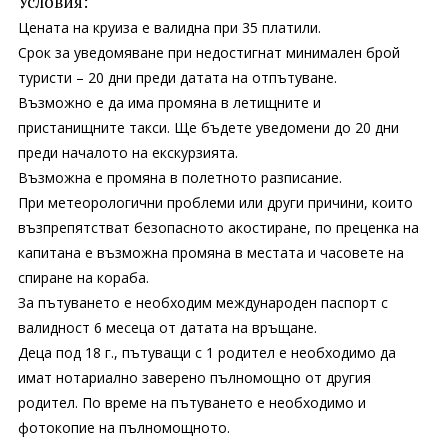
Условия:
Цената на круиза е валидна при 35 платили.
Срок за уведомяване при недостигнат минимален брой
туристи – 20 дни преди датата на отпътуване.
Възможно е да има промяна в летищните и
пристанищните такси. Ще бъдете уведомени до 20 дни
преди началото на екскурзията.
Възможна е промяна в полетното разписание.
При метеорологични проблеми или други причини, които
възпрепятстват безопасното акостиране, по преценка на
капитана е възможна промяна в местата и часовете на
спиране на кораба.
За пътуването е необходим международен паспорт с
валидност 6 месеца от датата на връщане.
Деца под 18 г., пътуващи с 1 родител е необходимо да
имат нотариално заверено пълномощно от другия
родител. По време на пътуването е необходимо и
фотокопие на пълномощното.