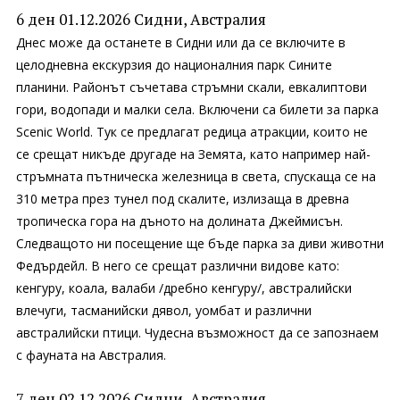
6 ден 01.12.2026 Сидни, Австралия
Днес може да останете в Сидни или да се включите в
целодневна екскурзия до националния парк Сините
планини. Районът съчетава стръмни скали, евкалиптови
гори, водопади и малки села. Включени са билети за парка
Scenic World. Тук се предлагат редица атракции, които не
се срещат никъде другаде на Земята, като например най-
стръмната пътническа железница в света, спускаща се на
310 метра през тунел под скалите, излизаща в древна
тропическа гора на дъното на долината Джеймисън.
Следващото ни посещение ще бъде парка за диви животни
Федърдейл. В него се срещат различни видове като:
кенгуру, коала, валаби /дребно кенгуру/, австралийски
влечуги, тасманийски дявол, уомбат и различни
австралийски птици. Чудесна възможност да се запознаем
с фауната на Австралия.
7 ден 02.12.2026 Сидни, Австралия