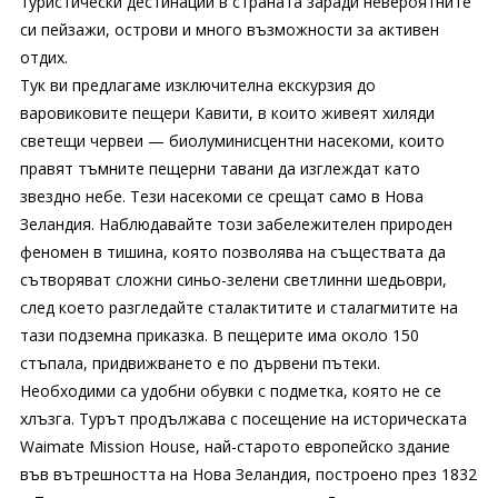
туристически дестинации в страната заради невероятните
си пейзажи, острови и много възможности за активен
отдих.
Тук ви предлагаме изключителна екскурзия до
варовиковите пещери Кавити, в които живеят хиляди
светещи червеи — биолуминисцентни насекоми, които
правят тъмните пещерни тавани да изглеждат като
звездно небе. Тези насекоми се срещат само в Нова
Зеландия. Наблюдавайте този забележителен природен
феномен в тишина, която позволява на съществата да
сътворяват сложни синьо-зелени светлинни шедьоври,
след което разгледайте сталактитите и сталагмитите на
тази подземна приказка. В пещерите има около 150
стъпала, придвижването е по дървени пътеки.
Необходими са удобни обувки с подметка, която не се
хлъзга. Турът продължава с посещение на историческата
Waimate Mission House, най-старото европейско здание
във вътрешността на Нова Зеландия, построено през 1832