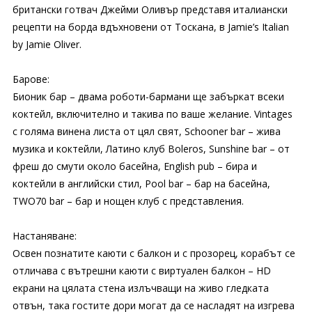
британски готвач Джейми Оливър представя италиански
рецепти на борда вдъхновени от Тоскана, в Jamie’s Italian
by Jamie Oliver.
Барове:
Бионик бар – двама роботи-бармани ще забъркат всеки
коктейл, включително и такива по ваше желание. Vintages
с голяма винена листа от цял свят, Schooner bar – жива
музика и коктейли, Латино клуб Boleros, Sunshine bar – от
фреш до смути около басейна, English pub – бира и
коктейли в английски стил, Pool bar – бар на басейна,
TWO70 bar – бар и нощен клуб с представления.
Настаняване:
Освен познатите каюти с балкон и с прозорец, корабът се
отличава с вътрешни каюти с виртуален балкон – HD
екрани на цялата стена излъчващи на живо гледката
отвън, така гостите дори могат да се насладят на изгрева