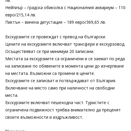
лв.
Нейпиър – градска обиколка с Националния аквариум – 110
евро/215,14 лв.
Пиктън – винена дегустация – 189 евро/369,65 лв.
Екскурзиите се провеждат с превод на български.
Цените на екскурзиите включват трансфери и екскурзовод.
Осъществяват се при минимум 20 записани.
Местата за екскурзиите са ограничени и се заемат по реда
на записване по обявените в момента цени до изчерпване
на местата. Възможни са промени в цените.
Екскурзиите се записват и потвърждават от България.
Включване на място само при наличност на свободни
места.
Екскурзиите включват пешеходна част. Туристите с
ограничена подвижност трябва внимателно да преценят
своите възможности и издръжливост.