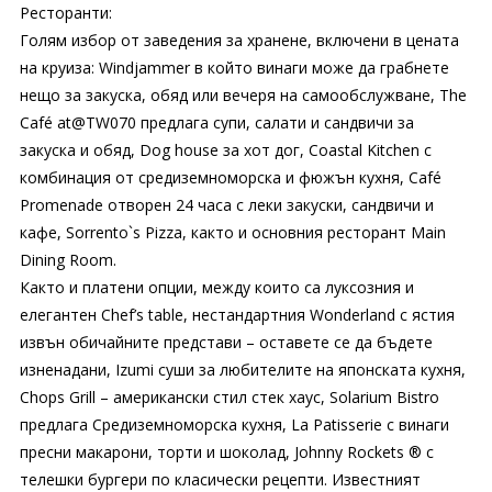
Ресторанти:
Голям избор от заведения за хранене, включени в цената
на круиза: Windjammer в който винаги може да грабнете
нещо за закуска, обяд или вечеря на самообслужване, The
Café at@TW070 предлага супи, салати и сандвичи за
закуска и обяд, Dog house за хот дог, Coastal Kitchen с
комбинация от средиземноморска и фюжън кухня, Café
Promenade отворен 24 часа с леки закуски, сандвичи и
кафе, Sorrento`s Pizza, както и основния ресторант Main
Dining Room.
Както и платени опции, между които са луксозния и
елегантен Chef’s table, нестандартния Wonderland с ястия
извън обичайните представи – оставете се да бъдете
изненадани, Izumi суши за любителите на японската кухня,
Chops Grill – американски стил стек хаус, Solarium Bistro
предлага Средиземноморска кухня, La Patisserie с винаги
пресни макарони, торти и шоколад, Johnny Rockets ® с
телешки бургери по класически рецепти. Известният