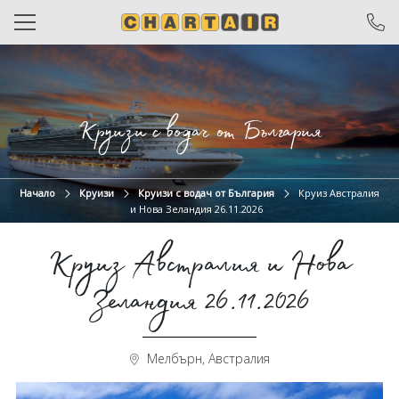
САМОЛЕТНИ БИЛЕТИ
ЧАРТЪРИ
Круизи с водач от България
ПОЧИВКИ
ЕКСКУРЗИИ
Начало
Круизи
Круизи с водач от България
Круиз Австралия
и Нова Зеландия 26.11.2026
ОТ ВАРНА
Круиз Австралия и Нова
КРУИЗИ
Зеландия 26.11.2026
ХОТЕЛИ
ОЩЕ
Мелбърн, Австралия
За нас
Общи условия