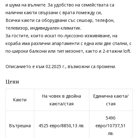
и шума на вълните. За удобство на семействата са
налични каюти свързани с врата помежду си,
Всички каюти са оборудвани със сешоар, телефон,
телевизор, индивидуален климатик.
За гостите, които искат по-луксозно изживяване, на
кораба има различни апартаменти с една или две спални, с
по-широки балкони или тип мезонет, както и 2-етажни loft.
Описанието е към 02.2025 г., възможни са промени.
Цени
На човек в двойна
Единична каюта/
Каюти
каюта/стая
стая
5490
Вътрешна
4525 евро/8850,13 лв.
евро/10737,51
лв.