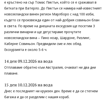
е кръстено на сър Томас Пиктън, който се е сражавал в
битката при Ватерло. До Пиктън се намира най-известният
новозеландски винен регион Марлборо с над 100 изби,
където се произвежда един от най-добрия совиньон блан
в света. По време на днешната екскурзия ще посетим 3
различни винарни и ще дегустираме прочутите
новозеландски вина – Пино ноар, Шардоне, Ризлинг,
Каберне Совиньон. Предвидили сме и лек обяд.
Екскурзията е около 5-6 ч.
14 ден 09.12.2026 на вода
Отплаваме обратно към Австралия, очакват ни два дни
плаване.
15 ден 10.12.2026 на вода
Днес е последният ни круизен ден. Време е да си стегнем
багажа и да се разделим с нашия кораб.