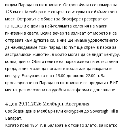
видим Парада на пингвините. Остров Филип се намира на
125 км от Мелбърн и е свързан със сушата с 640-метров
мост. Островът е обявен за биосферен резерват от
ЮНЕСКО и е дом на най-голямата колония на малки
пингвини в света. Всяка вечер те излизат от морето и се
отправят към дупките си, а ние ще имаме удоволствието
да наблюдаваме този парад. По път ще спрем в парка за
австралийски животни, в който могат да се видят кенгуру,
коала, динго. Обитателите на парка живеят в естествена
среда, а вие може да погалите коала или да нахраните
кенгуру. Екскурзията е от 13.00 до около 22.00 ч. За
проследяване на Парада на пингвините се предлагат ВИП
места, разположени на удобни платформи с доплащане.
4 ден 29.11.2026 Мелбърн, Австралия
Свободен ден в Мелбърн или екскурзия до Sovereigh Hill в
Баларат.
Когато през 1851 г. в Баларат е открито злато, за кратко