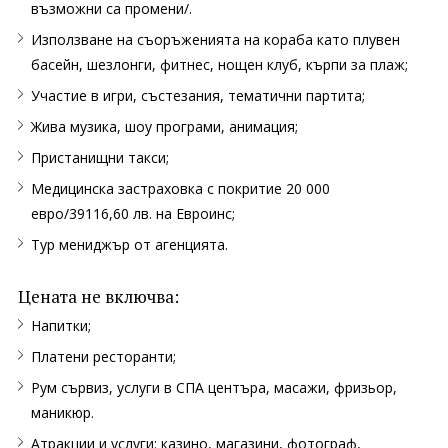
възможни са промени/.
Използване на съоръженията на кораба като плувен
басейн, шезлонги, фитнес, нощен клуб, кърпи за плаж;
Участие в игри, състезания, тематични партита;
Жива музика, шоу програми, анимация;
Пристанищни такси;
Медицинска застраховка с покритие 20 000
евро/39116,60 лв. на Евроинс;
Тур мениджър от агенцията.
Цената не включва:
Напитки;
Платени ресторанти;
Рум сървиз, услуги в СПА центъра, масажи, фризьор,
маникюр.
Атракции и услуги: казино, магазини, фотограф,