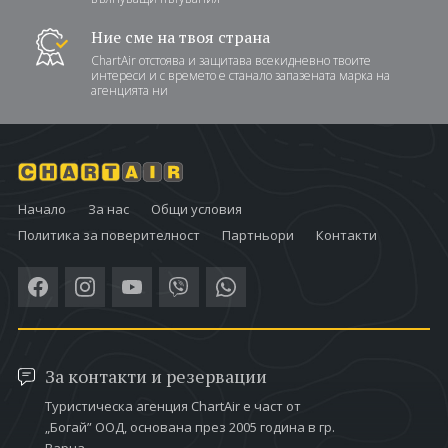
Ние сме на твоя страна
ChartAir отстоява и защитава всекидневно твоите
интереси и с времето е станало запазената марка на
агенцията ни
Начало
За нас
Общи условия
Политика за поверителност
Партньори
Контакти
За контакти и резервации
Туристическа агенция ChartAir е част от
„Богай” ООД, основана през 2005 година в гр.