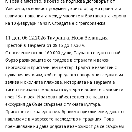
г. Това е мястото, в което се подписва Договорът от
Уайтанги, основният документ, който оформя правата и
взаимоотношенията между маорите и британската корона
на 10 февруари 1840 г. Сградата е с грегорианска
11 ден 06.12.2026 Тауранга, Нова Зеландия
Престой в Тауранга от 08.15 до 17.30 ч.
С население около 160 000 души, Тауранга е един от най-
бързо развиващите се градове в страната и важен
търговски и пристанищен център. Градът е известен с
вулканичния хълм, който предлага панорамни гледки към
залива и околните плажове. Историята на Тауранга е
тясно свързана с маорската култура и войните с маорите
през 19-ти век. И затова най-естествено е нашата
екскурзия да бъде свързана с тяхната култура.
Пригответе се за едно незабравимо приключение, докато
навлизаме в маорското наследство и традиция. Това
преживяване ни дава рядката възможност да се свържем