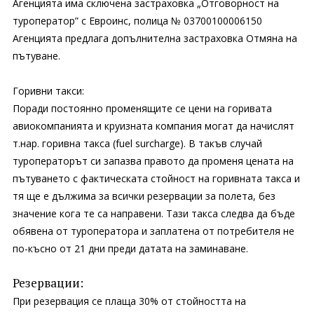
Агенцията има сключена застраховка „Отговорност на
туроператор” с Евроинс, полица № 03700100006150
Агенцията предлага допълнителна застраховка Отмяна на
пътуване.
Горивни такси:
Поради постоянно променящите се цени на горивата
авиокомпанията и круизната компания могат да начислят
т.нар. горивна такса (fuel surcharge). В такъв случай
туроператорът си запазва правото да променя цената на
пътуването с фактическата стойност на горивната такса и
тя ще е дължима за всички резервации за полета, без
значение кога те са направени. Тази такса следва да бъде
обявена от туроператора и заплатена от потребителя не
по-късно от 21 дни преди датата на заминаване.
Резервации:
При резервация се плаща 30% от стойността на