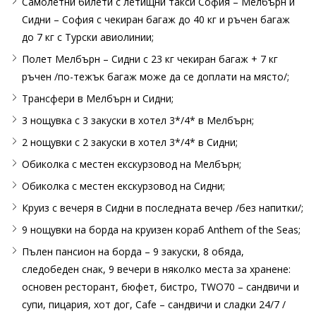
Самолетни билети с летищни такси София – Мелбърн и
Сидни – София с чекиран багаж до 40 кг и ръчен багаж
до 7 кг с Турски авиолинии;
Полет Мелбърн – Сидни с 23 кг чекиран багаж + 7 кг
ръчен /по-тежък багаж може да се доплати на място/;
Трансфери в Мелбърн и Сидни;
3 нощувка с 3 закуски в хотел 3*/4* в Мелбърн;
2 нощувки с 2 закуски в хотел 3*/4* в Сидни;
Обиколка с местен екскурзовод на Мелбърн;
Обиколка с местен екскурзовод на Сидни;
Круиз с вечеря в Сидни в последната вечер /без напитки/;
9 нощувки на борда на круизен кораб Anthem of the Seas;
Пълен пансион на борда – 9 закуски, 8 обяда,
следобеден снак, 9 вечери в няколко места за хранене:
основен ресторант, бюфет, бистро, TWO70 – сандвичи и
супи, пицария, хот дог, Cafe – сандвичи и сладки 24/7 /