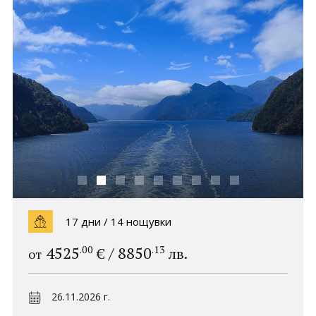
Политика за
Партньори
поверителност
Контакти
0898 52 52 53
Запитване
ПОСЛЕДВАЙТЕ НИ
17 дни / 14 нощувки
.00
.13
4525
/
8850
€
лв.
от
26.11.2026 г.