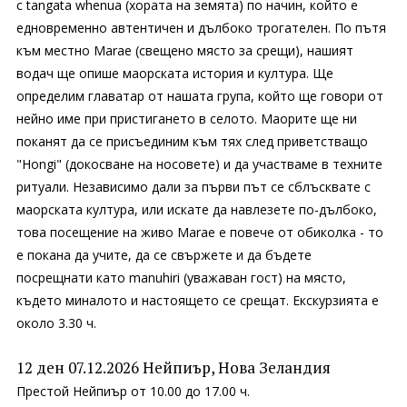
с tangata whenua (хората на земята) по начин, който е
едновременно автентичен и дълбоко трогателен. По пътя
към местно Marae (свещено място за срещи), нашият
водач ще опише маорската история и култура. Ще
определим главатар от нашата група, който ще говори от
нейно име при пристигането в селото. Маорите ще ни
поканят да се присъединим към тях след приветстващо
"Hongi" (докосване на носовете) и да участваме в техните
ритуали. Независимо дали за първи път се сблъсквате с
маорската култура, или искате да навлезете по-дълбоко,
това посещение на живо Marae е повече от обиколка - то
е покана да учите, да се свържете и да бъдете
посрещнати като manuhiri (уважаван гост) на място,
където миналото и настоящето се срещат. Екскурзията е
около 3.30 ч.
12 ден 07.12.2026 Нейпиър, Нова Зеландия
Престой Нейпиър от 10.00 до 17.00 ч.