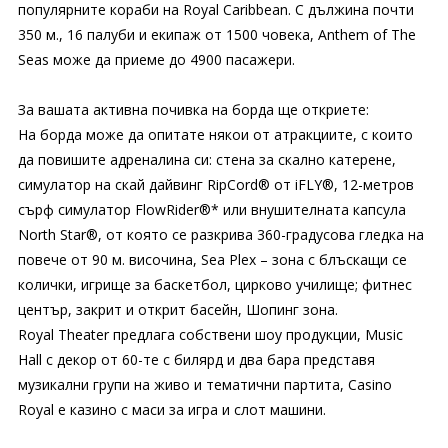
популярните кораби на Royal Caribbean. С дължина почти
350 м., 16 палуби и екипаж от 1500 човека, Anthem of The
Seas може да приеме до 4900 пасажери.
За вашата активна почивка на борда ще откриете:
На борда може да опитате някои от атракциите, с които
да повишите адреналина си: стена за скално катерене,
симулатор на скай дайвинг RipCord® от iFLY®, 12-метров
сърф симулатор FlowRider®* или внушителната капсула
North Star®, от която се разкрива 360-градусова гледка на
повече от 90 м. височина, Sea Plex – зона с блъскащи се
колички, игрище за баскетбол, цирково училище; фитнес
център, закрит и открит басейн, Шопинг зона.
Royal Theater предлага собствени шоу продукции, Music
Hall с декор от 60-те с билярд и два бара представя
музикални групи на живо и тематични партита, Casino
Royal е казино с маси за игра и слот машини.