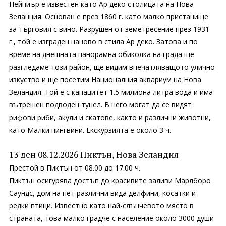
Нейпиър е известен като Ар деко столицата на Нова
Зеланция. Основан е през 1860 г. като малко пристанище
за търговия с вино. Разрушен от земетресение през 1931
г., той е изграден наново в стила Ар деко. Затова и по
време на днешната панорамна обиколка на града ще
разгледаме този район, ще видим впечатляващото улично
изкуство и ще посетим Националния аквариум на Нова
Зеландия. Той е с капацитет 1.5 милиона литра вода и има
вътрешен подводен тунел. В него могат да се видят
рифови риби, акули и скатове, както и различни животни,
като Малки пингвини. Екскурзията е около 3 ч.
13 ден 08.12.2026 Пиктън, Нова Зеландия
Престой в Пиктън от 08.00 до 17.00 ч.
Пиктън осигурява достъп до красивите заливи Марлборо
Саундс, дом на пет различни вида делфини, косатки и
редки птици. Известно като най-слънчевото място в
страната, това малко градче с население около 3000 души