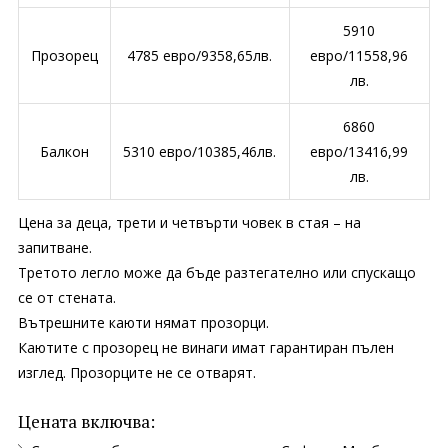
5910
Прозорец
4785 евро/9358,65лв.
евро/11558,96
лв.
6860
Балкон
5310 евро/10385,46лв.
евро/13416,99
лв.
Цена за деца, трети и четвърти човек в стая – на
запитване.
Третото легло може да бъде разтегателно или спускащо
се от стената.
Вътрешните каюти нямат прозорци.
Каютите с прозорец не винаги имат гарантиран пълен
изглед. Прозорците не се отварят.
Цената включва: