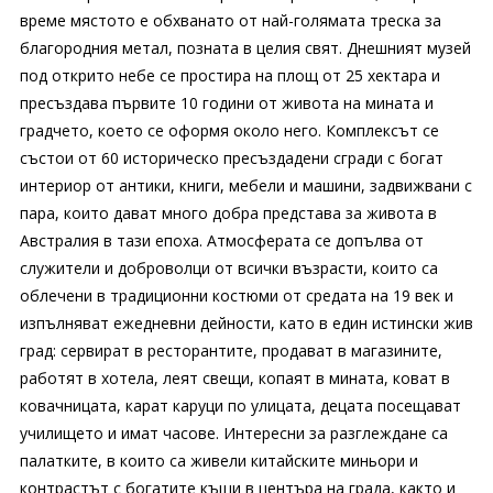
време мястото е обхванато от най-голямата треска за
благородния метал, позната в целия свят. Днешният музей
под открито небе се простира на площ от 25 хектара и
пресъздава първите 10 години от живота на мината и
градчето, което се оформя около него. Комплексът се
състои от 60 историческо пресъздадени сгради с богат
интериор от антики, книги, мебели и машини, задвижвани с
пара, които дават много добра представа за живота в
Австралия в тази епоха. Атмосферата се допълва от
служители и доброволци от всички възрасти, които са
облечени в традиционни костюми от средата на 19 век и
изпълняват ежедневни дейности, като в един истински жив
град: сервират в ресторантите, продават в магазините,
работят в хотела, леят свещи, копаят в мината, коват в
ковачницата, карат каруци по улицата, децата посещават
училището и имат часове. Интересни за разглеждане са
палатките, в които са живели китайските миньори и
контрастът с богатите къщи в центъра на града, както и