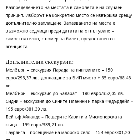
Разпределението на местата в самолета е на случаен
принцип. Изборът на конкретно място се извършва срещу
допълнително заплащане. Запазването на места е
възможно седмица преди датата на отпътуване –
самостоятелно, с номер на билет, предоставен от
агенцията.
Допълнителни екскурзии:
Мелбърн – екскурзия Парада на пингвините – 150
евро/293,37 лв., доплащане за ВИП място + 35 евро/68,45
лв.
Мелбърн – екскурзия до Баларат – 180 евро/352,05 лв.
Сидни – екскурзия до Сините Планини и парка Федърдейл –
195 евро/381,39 лв.
Бей ъф Айландс – Пещерите Кавити и Мисионерската
къща – 199 евро/389,21 лв.
Тауранга – посещение на маорско село – 154 евро/301,20