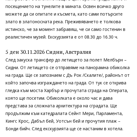
посещението на тунелите в мината. Освен всичко друго
можете да си опитате и късмета, като сами потърсите
злато в златоносната река. Преживяването е толкова
истинско, че за момент забравяш, че си само гостенин в
реалистичен музей. Екскурзията е от 08.30 до 16.30 ч.
5 ден 30.11.2026 Сидни, Австралия
След закуска трансфер до летището за полет Мелбърн –
Сидни. От летището се отправяме на панорамна обиколка
на града. Ще се запознаем с Дъ Рок /Скалите/, районът от
който започва изграждането на града. От тук се открива
гледка към моста Харбър и прочутата сграда на Операта,
която ще посетим. Обиколката е около час и дава
представа за сложната архитектура на сградата. Ще
продължим към катедралата Сейнт Мери, Парламента,
Кингс Крос, Дабъл бей, Уотсън бей и прочутия плаж –
Бонди бийч. След екскурзията ще се настаним в хотела.