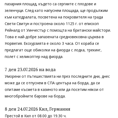
пазарния площад, където са сергиите с плодове и
зеленчуци. След като напуснем площада, ще продължим
към катедралата, посветена на покровителя на града
Свети Свитун и построена около 1125 г. от епископ
Рейналд от Уинчестър с помощта на британски майстори.
Това е най-добре запазената средновековна църква в
Норвегия. Екскурзията е около 3 часа. От кораба се
предлагат още обиколки на фиорда с лодка, трекинг,
полет с хеликоптер над фиорда.
7 ден 23.07.2026 на вода
Уморени от пътешествията ни през последните дни, днес
може да се отпуснем в СПА центъра на борда, да си
опитаме късмета в казиното или да посетим някои от
многобройните барове на борда.
8 ден 24.07.2026 Кил, Германия
Престой в Кил от 08.00 до 19.30 ч.