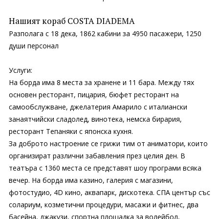
Нашият кораб COSTA DIADEMA
Разполага с 18 дека, 1862 кабини за 4950 пасажери, 1250
души персонал
Услуги:
На борда има 8 места за хранене и 11 бара. Между тях
основен ресторант, пицария, бюфет ресторант на
самообслужване, джелатерия Амарило с италиански
занаятчийски сладолед, винотека, немска бирария,
ресторант Тепаняки с японска кухня.
За доброто настроение се грижи тим от аниматори, които
организират различни забавления през целия ден. В
театъра с 1360 места се представят шоу програми всяка
вечер. На борда има казино, галерия с магазини,
фотостудио, 4D кино, аквапарк, дискотека. СПА център със
солариум, козметични процедури, масажи и фитнес, два
басейна, джакузи, спортна площадка за волейбол,