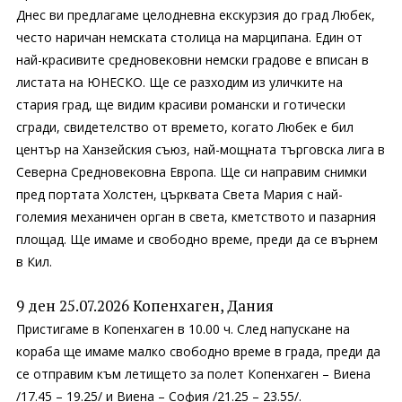
Днес ви предлагаме целодневна екскурзия до град Любек,
често наричан немската столица на марципана. Един от
най-красивите средновековни немски градове е вписан в
листата на ЮНЕСКО. Ще се разходим из уличките на
стария град, ще видим красиви романски и готически
сгради, свидетелство от времето, когато Любек е бил
център на Ханзейския съюз, най-мощната търговска лига в
Северна Средновековна Европа. Ще си направим снимки
пред портата Холстен, църквата Света Мария с най-
големия механичен орган в света, кметството и пазарния
площад. Ще имаме и свободно време, преди да се върнем
в Кил.
9 ден 25.07.2026 Копенхаген, Дания
Пристигаме в Копенхаген в 10.00 ч. След напускане на
кораба ще имаме малко свободно време в града, преди да
се отправим към летището за полет Копенхаген – Виена
/17.45 – 19.25/ и Виена – София /21.25 – 23.55/.