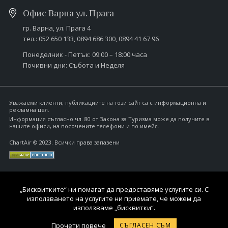
Офис Варна ул. Прага
гр. Варна,
ул. Прага 4
тел.:
052 650 133
,
0894 686 300
,
0894 41 67 96
Понеделник - Петък: 09:00 – 18:00 часа
Почивни дни: Събота и Неделя
Уважаеми клиенти, публикациите на този сайт са с информационна и
рекламна цел.
Информация съгласно чл. 80 от Закона за Туризма може да получите в
нашите офиси, на посочените телефони и по имейл.
ChartAir © 2023. Всички права запазени
„Бисквитките“ ни помагат да предоставяме услугите си. С
използването на услугите ни приемате, че можем да
използваме „бисквитки“.
Прочети повече
СЪГЛАСЕН СЪМ