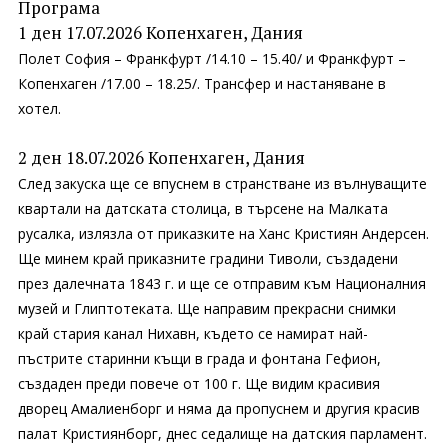
Програма
1 ден 17.07.2026 Копенхаген, Дания
Полет София – Франкфурт /14.10 – 15.40/ и Франкфурт –
Копенхаген /17.00 – 18.25/. Трансфер и настаняване в
хотел.
2 ден 18.07.2026 Копенхаген, Дания
След закуска ще се впуснем в странстване из вълнуващите
квартали на датската столица, в търсене на Малката
русалка, излязла от приказките на Ханс Кристиян Андерсен.
Ще минем край приказните градини Тиволи, създадени
през далечната 1843 г. и ще се отправим към Националния
музей и Глиптотеката. Ще направим прекрасни снимки
край стария канал Нихавн, където се намират най-
пъстрите старинни къщи в града и фонтана Гефион,
създаден преди повече от 100 г. Ще видим красивия
дворец Амалиенборг и няма да пропуснем и другия красив
палат Кристиянборг, днес седалище на датския парламент.