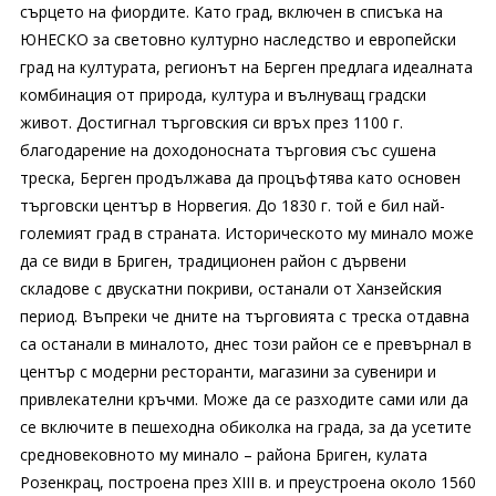
сърцето на фиордите. Като град, включен в списъка на
ЮНЕСКО за световно културно наследство и европейски
град на културата, регионът на Берген предлага идеалната
комбинация от природа, култура и вълнуващ градски
живот. Достигнал търговския си връх през 1100 г.
благодарение на доходоносната търговия със сушена
треска, Берген продължава да процъфтява като основен
търговски център в Норвегия. До 1830 г. той е бил най-
големият град в страната. Историческото му минало може
да се види в Бриген, традиционен район с дървени
складове с двускатни покриви, останали от Ханзейския
период. Въпреки че дните на търговията с треска отдавна
са останали в миналото, днес този район се е превърнал в
център с модерни ресторанти, магазини за сувенири и
привлекателни кръчми. Може да се разходите сами или да
се включите в пешеходна обиколка на града, за да усетите
средновековното му минало – района Бриген, кулата
Розенкрац, построена през XIII в. и преустроена около 1560