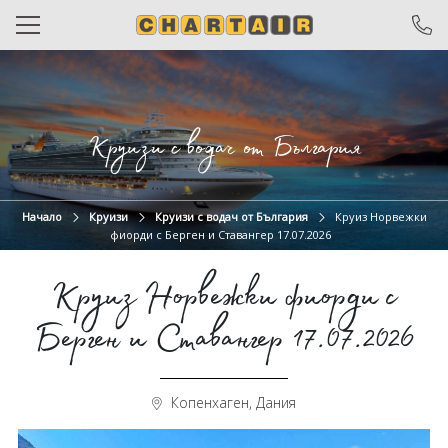
САМОЛЕТНИ БИЛЕТИ
ЧАРТЪРИ
Круизи с водач от България
ПОЧИВКИ
ЕКСКУРЗИИ
Начало
Круизи
Круизи с водач от България
Круиз Норвежки
фиорди с Берген и Ставангер 17.07.2026
ОТ ВАРНА
Круиз Норвежки фиорди с
КРУИЗИ
Берген и Ставангер 17.07.2026
ХОТЕЛИ
ОЩЕ
Копенхаген, Дания
За нас
Общи условия