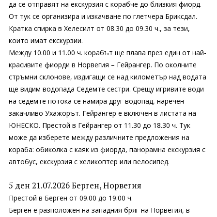
да се отправят на екскурзия с корабче до близкия фиорд.
От тук се организира и изкачване по глетчера Бриксдал.
Кратка спирка в Хелесилт от 08.30 до 09.30 ч., за тези,
които имат екскурзии.
Между 10.00 и 11.00 ч. корабът ще плава през един от най-
красивите фиорди в Норвегия – Гейрангер. По околните
стръмни склонове, издигащи се над километър над водата
ще видим водопада Седемте сестри. Срещу игривите води
на седемте потока се намира друг водопад, наречен
закачливо Ухажорът. Гейрангер е включен в листата на
ЮНЕСКО. Престой в Гейрангер от 11.30 до 18.30 ч. Тук
може да изберете между различните предложения на
кораба: обиколка с каяк из фиорда, панорамна екскурзия с
автобус, екскурзия с хеликоптер или велосипед.
5 ден 21.07.2026 Берген, Норвегия
Престой в Берген от 09.00 до 19.00 ч.
Берген е разположен на западния бряг на Норвегия, в