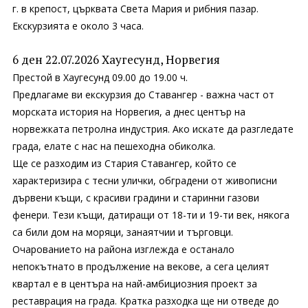
г. в крепост, църквата Света Мария и рибния пазар.
Екскурзията е около 3 часа.
6 ден 22.07.2026 Хаугесунд, Норвегия
Престой в Хаугесунд 09.00 до 19.00 ч.
Предлагаме ви екскурзия до Ставангер - важна част от
морската история на Норвегия, а днес център на
норвежката петролна индустрия. Ако искате да разгледате
града, елате с нас на пешеходна обиколка.
Ще се разходим из Стария Ставангер, който се
характеризира с тесни улички, обградени от живописни
дървени къщи, с красиви градини и старинни газови
фенери. Тези къщи, датиращи от 18-ти и 19-ти век, някога
са били дом на моряци, занаятчии и търговци.
Очарованието на района изглежда е останало
непокътнато в продължение на векове, а сега целият
квартал е в центъра на най-амбициозния проект за
реставрация на града. Кратка разходка ще ни отведе до