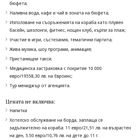
бюфета;
Наливна вода, кафе и чай в зоната на бюфета;
Използване на съоръженията на кораба като плувен
басейн, шезлонги, фитнес, нощен клуб, кърпи за плаж;
Участие в игри, състезания, тематични партита;
Жива музика, шоу програми, анимация;
Пристанищни такси;
Медицинска застраховка с покритие 10 000
евро/19558,30 лв. на Евроинс;
Тур мениджър от агенцията.
Цената не включва:
Напитки
Хотелско обслужване на борда, заплаща се
задължително на кораба: 11 евро/21,51 лв. на възрастен
на ден, 5.50 евро/10,76 лв. на дете до 11 г.