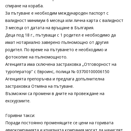
спиране на кораба.
За пътуване е необходим международен паспорт с
валидност минимум 6 месеца или лична карта с валидност
3 месеца от датата на връщане в България.
Деца под 18 г., пътуващи с 1 родител е необходимо да
имат нотариално заверено пълномощно от другия
родител. По време на пътуването е необходимо и
фотокопие на пълномощното.
Агенцията има сключена застраховка „Отговорност на
туроператор” с Евроинс, полица № 03700100006150
Агенцията препоръчва и предлага допълнителна
застраховка Отмяна на пътуване.
Възможни са промени в дните на провеждане на
екскурзиите.
Горивни такси:
Поради постоянно променящите се цени на горивата
авиокомпанията и круизната компания могат да начислят