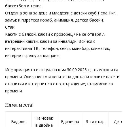
баскетбол и тенис.
Отделна зона за деца и младежи с детски клуб Пепа Пиг,
замък и пиратски кораб, анимация, детски басейн.
Стаи:
Каюти с балкон, каюти с прозорец / не се отваря /,
вътрешни каюти, каюти за инвалиди. Всички с
интерактивна ТВ, телефон, сейф, минибар, климатик,
интернет срещу заплащане.
Информацията е актуална към 30.09.2023 г., възможни са
промени. Описанието и цените на допълнителните пакети
с напитки и интернет са с потвърждение, възможни са
промени.
Няма места!
На човек
Видове
Единична
3-ти възр.
Дете 
в двойна