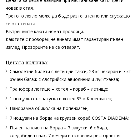
Цената за деца е валидна при настаняване като трети
човек в стая.
Третото легло може да бъде разтегателно или спускащо
се от стената.
Вътрешните каюти нямат прозорци.
Каютите с прозорец не винаги имат гарантиран пълен
изглед. Прозорците не се отварят.
Цената включва:
Самолетни билети с летищни такси, 23 кг чекиран и 7 кг
ръчен багаж с Австрийски авиолинии и Луфтханза;
Трансфери летище – хотел – кораб – летище;
1 нощувка със закуска в хотел 3* в Копенхаген;
Панорамна обиколка на Копенхаген;
7 нощувки на борда на круизен кораб COSTA DIADEMA;
Пълен пансион на борда – 7 закуски, 6 обяда,
следобеден снак, 7 вечери в основния ресторант и