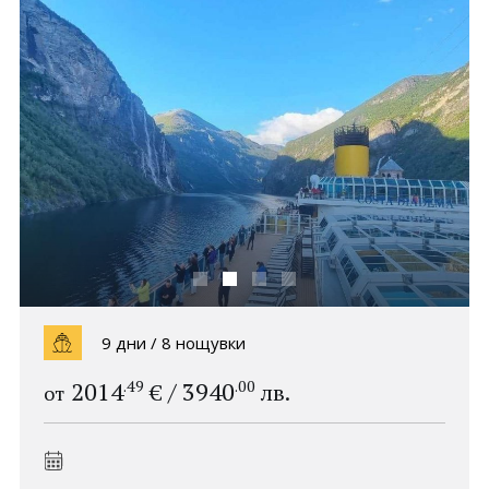
Политика за
Партньори
поверителност
Контакти
0898 52 52 53
Запитване
ПОСЛЕДВАЙТЕ НИ
9 дни / 8 нощувки
.49
.00
2014
/
3940
€
лв.
от