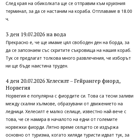
След края на обиколката ще се отправим към круизния
терминал, за да се настаним на кораба. Отплаваме в 18.00
ч.
3 ден 19.07.2026 на вода
Прекрасно е, че ще имаме цял свободен ден на борда, за
да се запознаем със скритите съкровища на нашия кораб.
Тук се предлагат толкова много развлечения, че изборът
ни ще бъде наистина труден.
4 ден 20.07.2026 Хелесилт – Гейрангер фиорд,
Норвегия
Норвегия е популярна с фиордите си. Това са тесни заливи
между скални хълмове, образувани от движението на
ледници. Хелесилт е малко селище, известно най-вече с
това, че се намира в началото на едни от големите
норвежки фиорди. Лятно време селцето се издържа
основно от туризма, когато хиляди туристи идват тук, за