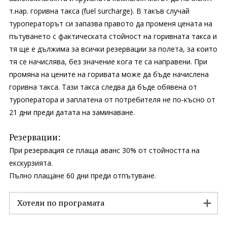
т.нар. горивна такса (fuel surcharge). В такъв случай
туроператорът си запазва правото да променя цената на
пътуването с фактическата стойност на горивната такса и
тя ще е дължима за всички резервации за полета, за които
тя се начислява, без значение кога те са направени. При
промяна на цените на горивата може да бъде начислена
горивна такса. Тази такса следва да бъде обявена от
туроператора и заплатена от потребителя не по-късно от
21 дни преди датата на заминаване.
Резервации:
При резервация се плаща аванс 30% от стойността на
екскурзията.
Пълно плащане 60 дни преди отпътуване.
Хотели по програмата