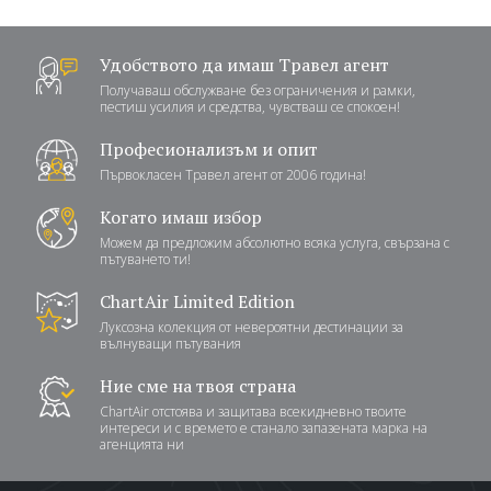
Удобството да имаш Травел агент
Получаваш обслужване без ограничения и рамки,
пестиш усилия и средства, чувстваш се спокоен!
Професионализъм и опит
Първокласен Травел агент от 2006 година!
Когато имаш избор
Можем да предложим абсолютно всяка услуга, свързана с
пътуването ти!
ChartAir Limited Edition
Луксозна колекция от невероятни дестинации за
вълнуващи пътувания
Ние сме на твоя страна
ChartAir отстоява и защитава всекидневно твоите
интереси и с времето е станало запазената марка на
агенцията ни