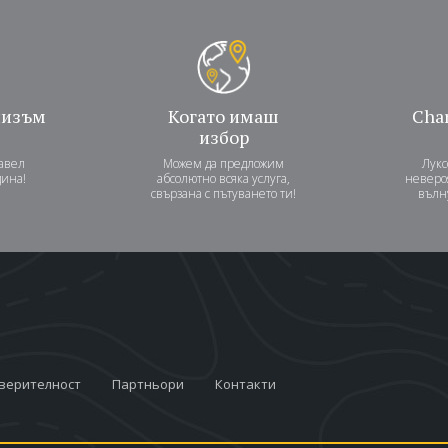
лизъм
Когато имаш
Char
избор
авел
Можем да предложим
Лукс
дина!
абсолютно всяка услуга,
неверо
свързана с пътуването ти!
вълн
оверителност
Партньори
Контакти