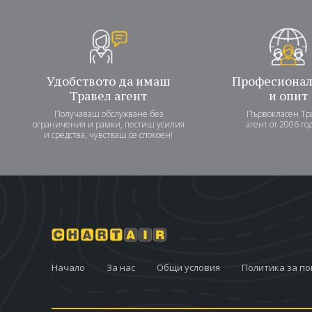
Удобството да имаш
Професиона
Травел агент
и опит
Получаваш обслужване без
Първокласен Тр
ограничения и рамки, пестиш усилия
агент от 2006 го
и средства, чувстваш се спокоен!
Начало
За нас
Общи условия
Политика за п