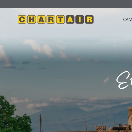
САМ
Е