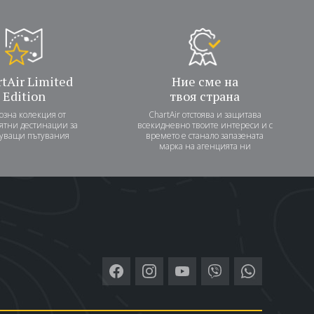
tAir Limited
Ние сме на
Edition
твоя страна
озна колекция от
ChartAir отстоява и защитава
ятни дестинации за
всекидневно твоите интереси и с
уващи пътувания
времето е станало запазената
марка на агенцията ни