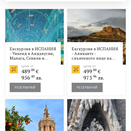
Политика за
Партньори
поверителност
Контакти
0898 52 52 53
Запитване
Екскурзия в ИСПАНИЯ
Екскурзия в ИСПАНИЯ
ПОСЛЕДВАЙТЕ НИ
- Уикенд в Андалусия,
- Аликанте -
Малага, Севиля и
слънчевото лице на
Кордоба! Обслужване
Испания!
цена от
цена от
на български език!
489
.00
499
.00
€
€
956
.40
975
.96
лв.
лв.
РЕЗЕРВИРАЙ
РЕЗЕРВИРАЙ