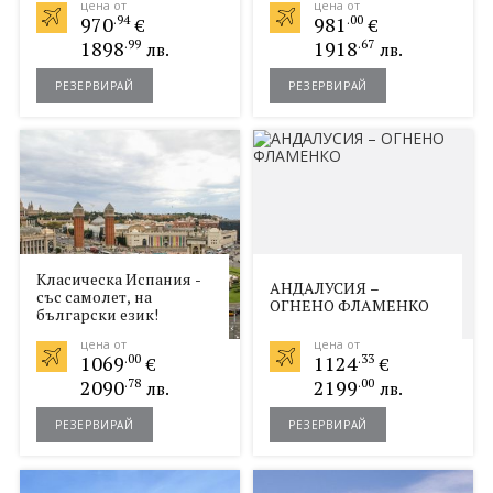
цена от
цена от
970
.94
981
.00
€
€
1898
.99
1918
.67
лв.
лв.
РЕЗЕРВИРАЙ
РЕЗЕРВИРАЙ
Класическа Испания -
АНДАЛУСИЯ –
със самолет, на
ОГНЕНО ФЛАМЕНКО
български език!
цена от
цена от
1069
.00
1124
.33
€
€
2090
.78
2199
.00
лв.
лв.
РЕЗЕРВИРАЙ
РЕЗЕРВИРАЙ