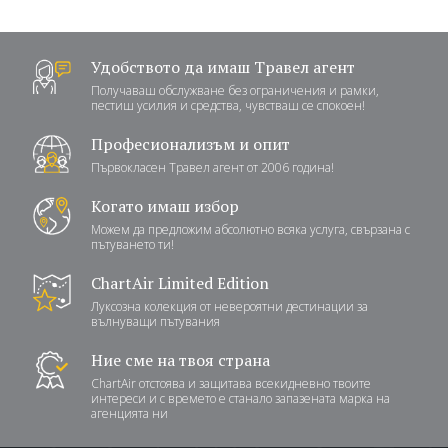
Удобството да имаш Травел агент
Получаваш обслужване без ограничения и рамки,
пестиш усилия и средства, чувстваш се спокоен!
Професионализъм и опит
Първокласен Травел агент от 2006 година!
Когато имаш избор
Можем да предложим абсолютно всяка услуга, свързана с
пътуването ти!
ChartAir Limited Edition
Луксозна колекция от невероятни дестинации за
вълнуващи пътувания
Ние сме на твоя страна
ChartAir отстоява и защитава всекидневно твоите
интереси и с времето е станало запазената марка на
агенцията ни