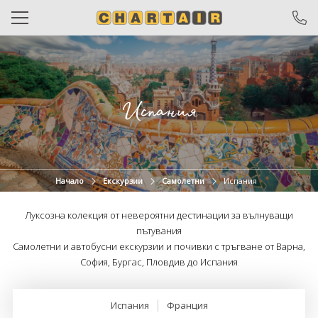
САМОЛЕТНИ БИЛЕТИ
ЧАРТЪРИ
Испания
ПОЧИВКИ
ЕКСКУРЗИИ
ОТ ВАРНА
Начало
Екскурзии
Самолетни
Испания
КРУИЗИ
Луксозна колекция от невероятни дестинации за вълнуващи
пътувания
ХОТЕЛИ
Самолетни и автобусни екскурзии и почивки с тръгване от Варна,
София, Бургас, Пловдив до Испания
ОЩЕ
За нас
Общи условия
Испания
Франция