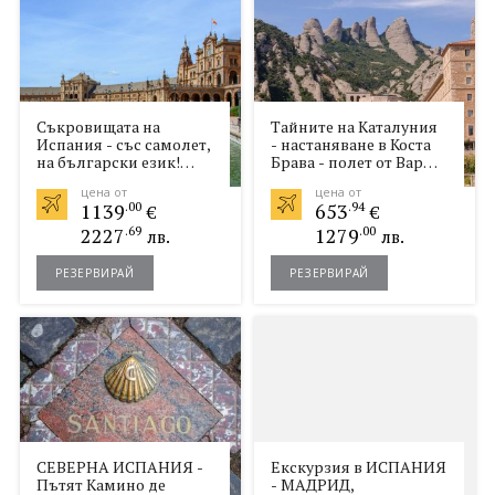
Съкровищата на
Тайните на Каталуния
Испания - със самолет,
- настаняване в Коста
на български език!
Брава - полет от Варна
Отстъпки за ранни
26.03
цена от
цена от
записвания!
1139
.00
653
.94
€
€
2227
.69
1279
.00
лв.
лв.
РЕЗЕРВИРАЙ
РЕЗЕРВИРАЙ
СЕВЕРНА ИСПАНИЯ -
Екскурзия в ИСПАНИЯ
Пътят Камино де
- МАДРИД,