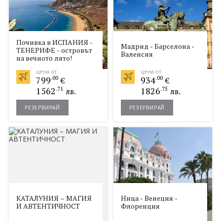
Почивка в ИСПАНИЯ -
Мадрид - Барселона -
ТЕНЕРИФЕ - островът
Валенсия
на вечното лято!
цена от
цена от
799
.00
934
.00
€
€
1562
.71
1826
.75
лв.
лв.
РЕЗЕРВИРАЙ
РЕЗЕРВИРАЙ
КАТАЛУНИЯ – МАГИЯ
Ница - Венеция -
И АВТЕНТИЧНОСТ
Флоренция