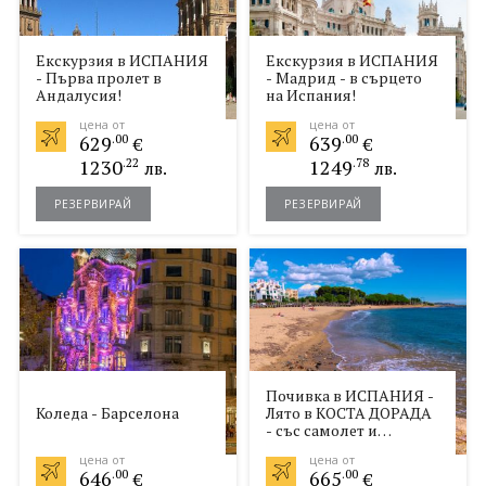
Екскурзия в ИСПАНИЯ
Екскурзия в ИСПАНИЯ
- Първа пролет в
- Мадрид - в сърцето
Андалусия!
на Испания!
цена от
цена от
629
.00
639
.00
€
€
1230
.22
1249
.78
лв.
лв.
РЕЗЕРВИРАЙ
РЕЗЕРВИРАЙ
Почивка в ИСПАНИЯ -
Коледа - Барселона
Лято в КОСТА ДОРАДА
- със самолет и
обслужване на
цена от
цена от
български език!
646
.00
665
.00
€
€