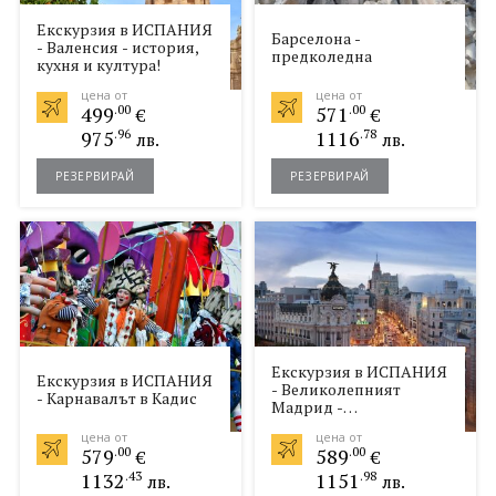
Екскурзия в ИСПАНИЯ
Барселона -
- Валенсия - история,
предколедна
кухня и култура!
цена от
цена от
499
.00
571
.00
€
€
975
.96
1116
.78
лв.
лв.
РЕЗЕРВИРАЙ
РЕЗЕРВИРАЙ
Екскурзия в ИСПАНИЯ
Екскурзия в ИСПАНИЯ
- Великолепният
- Карнавалът в Кадис
Мадрид -
зашеметяващ и
цена от
цена от
очарователен!
579
.00
589
.00
€
€
1132
.43
1151
.98
лв.
лв.