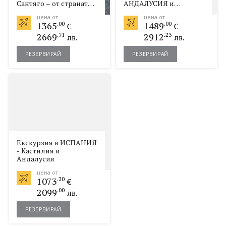
Сантяго – oт страната
АНДАЛУСИЯ и
на баските до Галисия!
МАРОКО, със самолет
цена от
цена от
и обслужване на
1365
.00
1489
.00
€
€
български език!
2669
.71
2912
.23
лв.
лв.
РЕЗЕРВИРАЙ
РЕЗЕРВИРАЙ
Екскурзия в ИСПАНИЯ
- Кастилия и
Андалусия
цена от
1073
.20
€
2099
.00
лв.
РЕЗЕРВИРАЙ