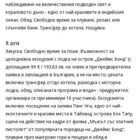
наблюдаване на величествения подводен свят и
кораловото дъно - едно от най-красивите в индийския
океан. Обяд. Свободно време за плуване, релакс или
слънчеви бани. Трансфер до хотела. Нощувка.
8 ден
Закуска. Свободно време за плаж. Възможност за
целодневна екскурзия с лодка на остров „Джеймс Бонд“ (с
доплащане 99 € / 193.63 лв. на човек и при предварителна
заявка и заплащане в България, а не на място; цената
включва трансфер от/до хотела, разходка с моторна
лодка, обяд, описаната програма и водач - придружител;
организира се при минимум 10 участника). Екскурзията
включва: посещение на залива Панг Нга, едно от най-
екзотичните и красиви места в Тайланд; острова Кох Тапу,
сцена на действие на кадри от филма „Мъжът със златния
пистолет“ от популярната поредица на „Джеймс Бонд“;
плаване през мангрови гори и пещери и обяд в