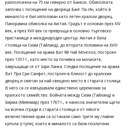
разположена на 75 км северно от Банкок. Обиколката
започва с посещение на двореца Банг Па-Ин, който в
миналото е бил използван като летен кралски дворец.
Панорамна обиколка на Аютая. Градът е основан през XIV
век, а през XVII век се превръща в основно търговско
пристанище и международен център. Аютая е била
столица на Сиам (Тайланд), до втората половина на XVIII
век. Посещение на храма Ват Яй Чай Монгкол, построен
през 1357 г., като място за почивка на монасите,
завръщащи се от Шри Ланка. Следва посещение на храма
Ват Пра Сри Санфет, построен в близост до кралския
дворец и смятан за най-свещено място в старата столица.
В него са се извършвали единствено церемонии за
кралското семейство. Войната между Сиам (Тайланд) и
Бирма (Миянмар) през 1767 г., е нанесла значителни щети
на всички сгради в старата столица и от някога
величествения храм са останали само трите му главни
купола (ступи), които в миналото са били позлатени.