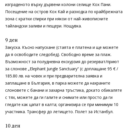
изграденото върху дървени колони селище Кох Пани.
Посещение на остров Кох Кай и разходка по крайбрежната
зона с кратки спирки при някои от най-живописните
тайландски заливи и пещери. Нощувка.
9 ден
Закуска. Късно напускане (стаята е платена и ще можете
да я освободите следобед). Свободно време за плаж.
Възможност за полудневна екскурзия до резерват/приют
за слонове „Elephant Jungle Sanctuary“ (с доплащане 95 € /
185.80 лв. на човек и при предварителна заявка и
заплащане в България, в парка можете да нахраните
слоновете с банани и захарна тръстика, докато обикаляте
с тях, можете да ги галите и снимате или просто да ги
гледате как цапат в калта; организира се при минимум 10
участника. Трансфер до летището. Полет за Истанбул.
10 ден