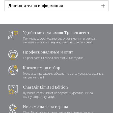
Допълнителна информация
Удобството да имаш Травел агент
Получаваш обслужване без ограничения и рамки,
пестиш усилия и средства, чувстваш се спокоен!
Професионализъм и опит
Първокласен Травел агент от 2006 година!
Когато имаш избор
Можем да предложим абсолютно всяка услуга, свързана с
пътуването ти!
ChartAir Limited Edition
Луксозна колекция от невероятни дестинации за
вълнуващи пътувания
Ние сме на твоя страна
ChartAir отстоява и защитава всекидневно твоите