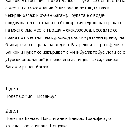
Банкок. Вътрешният полет Банкок - Пукет се осъществява
с местни авиокомпании (с включени летищни такси,
чекиран багаж и ръчен багаж). Групата е с водач–
придружител от страна на българския туроператор, като
на място има местен водач – екскурзовод. Беседите се
правят от местния екскурзовод със симултанен превод на
български от страна на водача. Вътрешните трансфери в
Банкок и Пукет се извършват с минибус/автобус. Лети се с
„Турски авиолинии” (с включени летищни такси, чекиран
багаж и ръчен багаж).
1 ден
Полет София – Истанбул.
2 ден
Полет за Банкок. Пристигане в Банкок. Трансфер до
хотела. Настаняване. Нощувка.