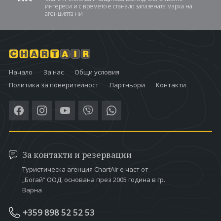
интереси и с времето е станало запазената марка на
агенцията ни
Начало
За нас
Общи условия
Политика за поверителност
Партньори
Контакти
За контакти и резервации
Туристическа агенция ChartAir е част от
„Богай” ООД, основана през 2005 година в гр.
Варна
+359 898 52 52 53