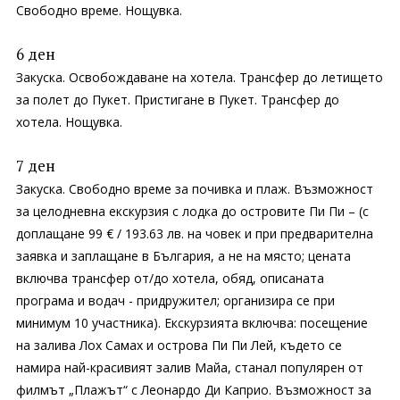
Свободно време. Нощувка.
6 ден
Закуска. Освобождаване на хотела. Трансфер до летището
за полет до Пукет. Пристигане в Пукет. Трансфер до
хотела. Нощувка.
7 ден
Закуска. Свободно време за почивка и плаж. Възможност
за целодневна екскурзия с лодка до островите Пи Пи – (с
доплащане 99 € / 193.63 лв. на човек и при предварителна
заявка и заплащане в България, а не на място; цената
включва трансфер от/до хотела, обяд, описаната
програма и водач - придружител; организира се при
минимум 10 участника). Екскурзията включва: посещение
на заливa Лох Самах и острова Пи Пи Лей, където се
намира най-красивият залив Майа, станал популярен от
филмът „Плажът“ с Леонардо Ди Каприо. Възможност за