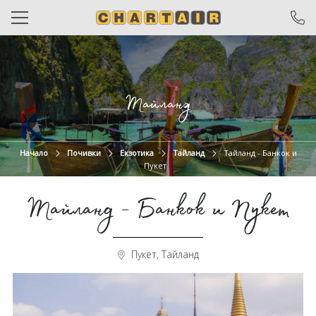
САМОЛЕТНИ БИЛЕТИ
ЧАРТЪРИ
Тайланд
ПОЧИВКИ
ЕКСКУРЗИИ
Начало
Почивки
Екзотика
Тайланд
Тайланд - Банкок и
Пукет
ОТ ВАРНА
Тайланд - Банкок и Пукет
КРУИЗИ
ХОТЕЛИ
Пукет, Тайланд
ОЩЕ
За нас
Общи условия