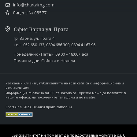
info@chartairbg.com
Лиценз № 05577
Офис Варна ул. Прага
гр. Варна,
ул. Прага 4
тел.:
052 650 133
,
0894 686 300
,
0894 41 67 96
Понеделник - Петък: 09:00 – 18:00 часа
Почивни дни: Събота и Неделя
Уважаеми клиенти, публикациите на този сайт са с информационна и
рекламна цел.
Информация съгласно чл. 80 от Закона за Туризма може да получите в
нашите офиси, на посочените телефони и по имейл.
ChartAir © 2023. Всички права запазени
„Бисквитките“ ни помагат да предоставяме услугите си. С