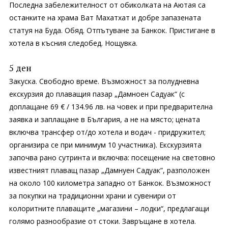
Последна забележителност от обиколката на Аютая са
останките на храма Ват Махатхат и добре запазената
статуя на Буда. Обяд. Отпътуване за Банкок. Пристигане в
хотела в късния следобед. Нощувка.
5 ден
Закуска. Свободно време. Възможност за полудневна
екскурзия до плаващия пазар „Дамноен Садуак“ (с
доплащане 69 € / 134.96 лв. на човек и при предварителна
заявка и заплащане в България, а не на място; цената
включва трансфер от/до хотела и водач - придружител;
организира се при минимум 10 участника). Екскурзията
започва рано сутринта и включва: посещение на световно
известният плаващ пазар „Дамнуен Садуак”, разположен
на около 100 километра западно от Банкок. Възможност
за покупки на традиционни храни и сувенири от
колоритните плаващите „магазини – лодки“, предлагащи
голямо разнообразие от стоки. Завръщане в хотела.