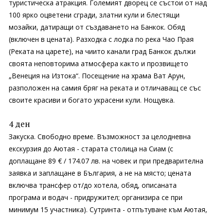
туристическа атракция. Големият дворец се състои от над
100 ярко оцветени сгради, златни кули и блестящи
мозайки, датиращи от създаването на Банкок. Обяд
(включен в цената). Разходка с лодка по река Чао Прая
(Реката на царете), на чиито канали град Банкок дължи
своята неповторима атмосфера както и прозвището
„Венеция на Изтока“. Посещение на храма Ват Арун,
разположен на самия бряг на реката и отличаващ се със
своите красиви и богато украсени кули. Нощувка.
4 ден
Закуска. Свободно време. Възможност за целодневна
екскурзия до Аютая - старата столица на Сиам (с
доплащане 89 € / 174.07 лв. на човек и при предварителна
заявка и заплащане в България, а не на място; цената
включва трансфер от/до хотела, обяд, описаната
програма и водач - придружител; организира се при
минимум 15 участника). Сутринта - отпътуване към Аютая,