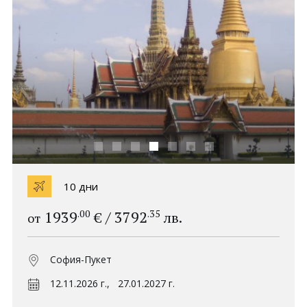
Политика за
Партньори
поверителност
Контакти
0898 52 52 53
Запитване
ПОСЛЕДВАЙТЕ НИ
10 дни
.00
.35
1939
/
3792
€
лв.
от
София-Пукет
12.11.2026 г.,
27.01.2027 г.