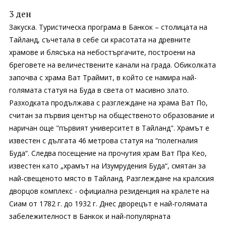
3 ден
Закуска. Туристическа програма в Банкок – столицата на
Тайланд, съчетала в себе си красотата на древните
храмове и блясъка на небостъргачите, построени на
бреговете на величествените канали на града. Обиколката
започва с храма Ват Траймит, в който се намира най-
голямата статуя на Буда в света от масивно злато.
Разходката продължава с разглеждане на храма Ват По,
считан за първия център на общественото образование и
наричан още "първият университет в Тайланд". Храмът е
известен с дългата 46 метрова статуя на “полегналия
Буда“. Следва посещение на прочутия храм Ват Пра Кео,
известен като „храмът на Изумрудения Буда“, смятан за
най-свещеното място в Тайланд. Разглеждане на кралския
дворцов комплекс - официална резиденция на кралете на
Сиам от 1782 г. до 1932 г. Днес дворецът е най-голямата
забележителност в Банкок и най-популярната