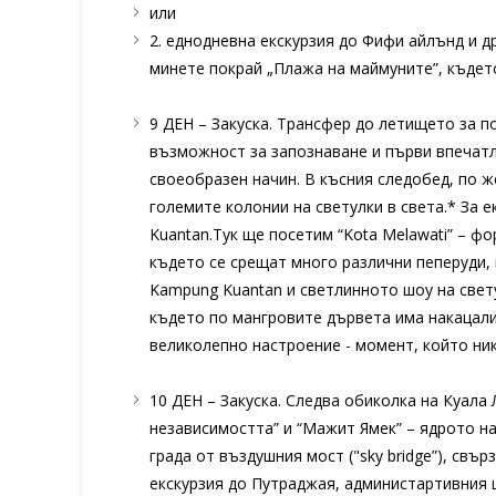
или
2. еднодневна екскурзия до Фифи айлънд и д
минете покрай „Плажа на маймуните”, където
9 ДЕН – Закуска. Трансфер до летището за п
възможност за запознаване и първи впечатле
своеобразен начин. В късния следобед, по ж
големите колонии на светулки в света.* За е
Kuantan.Тук ще посетим “Kota Melawati” – фо
където се срещат много различни пеперуди,
Kampung Kuantan и светлинното шоу на свету
където по мангровите дървета има накацали
великолепно настроение - момент, който ник
10 ДЕН – Закуска. Следва обиколка на Куала
независимостта” и “Мажит Ямек” – ядрото на
града от въздушния мост ("sky bridge”), св
екскурзия до Путраджая, администартивния 