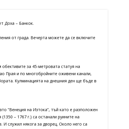
ет Доха – Банкок.
ления от града. Вечерта можете да се включите
 обективите за 45-метровата статуя на
Чао Прая и по многобройните оживени канали,
Зората. Кулминацията на днешния ден ще бъде в
като “Венеция на Изтока”, тъй като е разположен
1350 – 1767 г.) са останали руините на
. И служил някога за дворец. Около него са