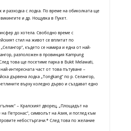
ж и разходка с лодка. По време на обиколката ще
икингите и др. Нощувка в Пукет.
ансфер до хотела. Свободно време с
ейският стил на живот се вплитат по
„Селангор”, където се намира и една от най-
Селангор, разположен в провинция Kampung
След това ще посетиме парка в Bukit Melawati,
 най-интересната част от това пътуване –
ска дървена лодка „Тongkang” по р. Селангор,
ветлините върху коледно дърво и създават едно
ъгълник“ – Кралският дворец, „Площадът на
 на Петронас”, символът на Азия, и поглед към
метровите небостъргачи.* След това по желание