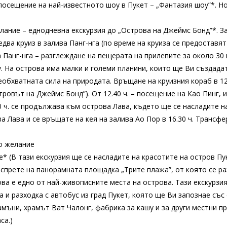
посещение на най-известното шоу в Пукет – „Фантазия шоу”*. Но
лание – еднодневна екскурзия до „Острова на Джеймс Бонд”*. За 
ледва круиз в залива Панг-нга (по време на круиза се предоставя
а Панг-нга – разглеждане на пещерата на прилепите за около 30 м
у. На острова има малки и големи планини, които ще Ви създадат
еобхватната сила на природата. Връщане на круизния кораб в 12.
ровът на Джеймс Бонд”). От 12.40 ч. – посещение на Као Пинг, 
40 ч. се продължава към острова Лава, където ще се насладите 
ова Лава и се връщате на кея на залива Ао Пор в 16.30 ч. Трансф
по желание
е* (В тази екскурзия ще се насладите на красотите на остров Пу
спрете на панорамната площадка „Трите плажа”, от която се ра
това е едно от най-живописните места на острова. Тази екскурз
 и разходка с автобус из град Пукет, която ще Ви запознае със 
ъни, храмът Ват Чалонг, фабрика за кашу и за други местни про
са.)