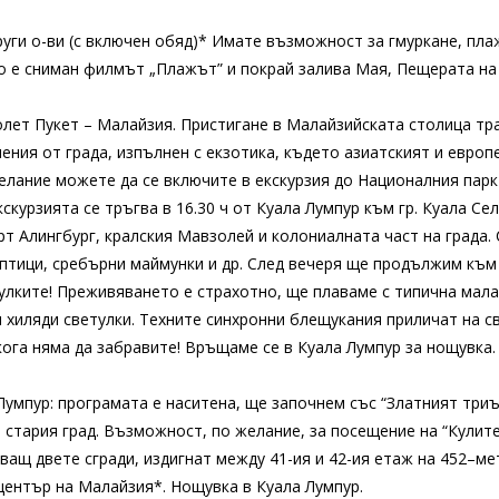
руги о-ви (с включен обяд)* Имате възможност за гмуркане, пла
 е сниман филмът „Плажът” и покрай залива Мая, Пещерата на в
олет Пукет – Малайзия. Пристигане в Малайзийската столица тр
ния от града, изпълнен с екзотика, където азиатският и европ
елание можете да се включите в екскурзия до Националния парк 
кскурзията се тръгва в 16.30 ч от Куала Лумпур към гр. Куала 
рт Алингбург, кралския Мавзолей и колониалната част на града. 
 птици, сребърни маймунки и др. След вечеря ще продължим към
лките! Преживяването е страхотно, ще плаваме с типична малай
 хиляди светулки. Техните синхронни блещукания приличат на с
ога няма да забравите! Връщаме се в Куала Лумпур за нощувка.
 Лумпур: програмата е наситена, ще започнем със “Златният три
 стария град. Възможност, по желание, за посещение на “Кулите
ързващ двете сгради, издигнaт между 41-ия и 42-ия етаж на 452–
център на Малайзия*. Нощувка в Куала Лумпур.