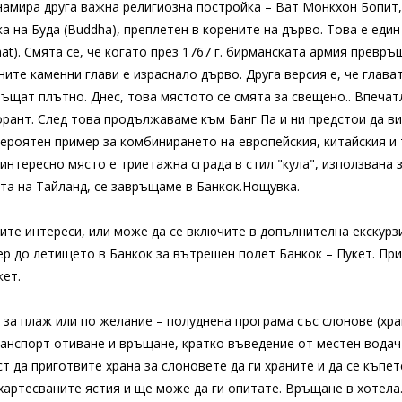
 намира друга важна религиозна постройка – Ват Монкхон Бопит, 
а на Буда (Buddha), преплетен в корените на дърво. Това е еди
at). Смята се, че когато през 1767 г. бирманската армия превръ
ите каменни глави е израснало дърво. Друга версия е, че главата
ъщат плътно. Днес, това мястото се смята за свещено.. Впечат
рант. След това продължаваме към Банг Па и ни предстои да ви
вероятен пример за комбинирането на европейския, китайския и
интересно място е триетажна сграда в стил "кула", използвана 
та на Тайланд, се завръщаме в Банкок.Нощувка.
шите интереси, или може да се включите в допълнителна екскурз
р до летището в Банкок за вътрешен полет Банкок – Пукет. При
кет.
 за плаж или по желание – полуднена програма със слонове (хра
анспорт отиване и връщане, кратко въведение от местен водач 
 да приготвите храна за слоновете да ги храните и да се къпете
-хартесваните ястия и ще може да ги опитате. Връщане в хотел