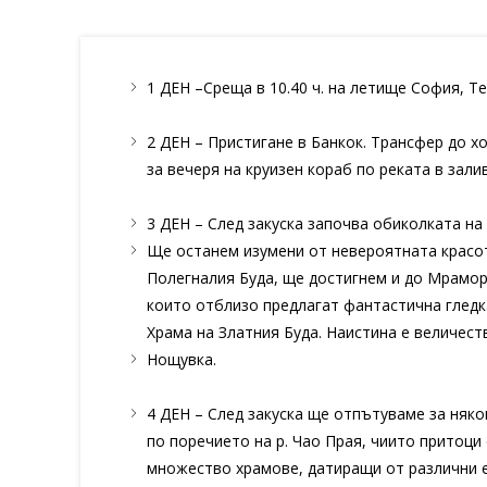
1 ДЕН –Среща в 10.40 ч. на летище София, Те
2 ДЕН – Пристигане в Банкок. Трансфер до х
за вечеря на круизен кораб по реката в зали
3 ДЕН – След закуска започва обиколката на
Ще останем изумени от невероятната красот
Полегналия Буда, ще достигнем и до Мраморн
които отблизо предлагат фантастична гледк
Храма на Златния Буда. Наистина е величест
Нощувка.
4 ДЕН – След закуска ще отпътуваме за няко
по поречието на р. Чао Прая, чиито притоци
множество храмове, датиращи от различни еп