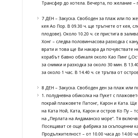
Трансфер до хотела. Вечерта, по желание – 
7 ДЕН – Закуска. Свободен за плаж или по же
кея Ао Пор. В 09.30 ч. ще тръгнете от кея, с
плодове). Около 10.20 ч. се пристига в залив
Хонг – следва половинчасова разходка с кан
врати и това ще Ви накара да почувствате н
корабът бавно обикаля около Као Пинг („Ост
за снимки и разходка за около 30 мин. В 13.
за около 1 час. В 14.40 ч. се тръгва от остр
8 ДЕН – Закуска. Свободен ден за плаж или 
1. полудневна обиколка на Пукет с плажовет
покрай плажовете Патонг, Карон и Ката. Ще 
на Ката Ной, Ката, Карон и остров Ко Пу – 
на „Перлата на Андаманско море”. Тя включва
Посещават се още фабрика за скъпоценни кам
Продължителност – от 10.00 часа до 14.00 ча