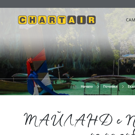
САМ
Начало
Почивки
Екзо
ТАЙЛАНД с П