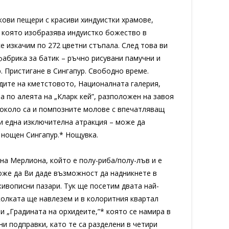
кови пещери с красиви хиндуистки храмове,
, която изобразява индуистко божество в
е изкачим по 272 цветни стъпала. След това ви
фабрика за батик – ръчно рисувани памучни и
. Пристигане в Сингапур. Свободно време.
дите на кметстовото, Националната галерия,
а по алеята на „Кларк кей”, разположен на завоя
Наоколо са и помпозните молове с впечатляващ
 и една изключителна атракция – може да
 нощен Сингапур.* Нощувка.
на Мерлиона, който е полу-риба/полу-лъв и е
може да Ви даде възможност да надникнете в
живописни пазари. Тук ще посетим двата най-
иколката ще навлезем и в колоритния квартал
и „Градината на орхидеите,”* която се намира в
ни подправки, като те са разделени в четири