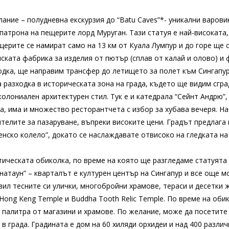
лание – полудневна екскурзия до “Batu Caves”*- уникални варови
патрона на пещерите лорд Муруган. Тази статуя е най-високата
щерите се намират само на 13 км от Куала Лумпур и до горе ще с
ската фабрика за изделия от пютър (сплав от калай и олово) и 
одка, ще направим трансфер до летището за полет към Сингапур
разходка в историческата зона на града, където ще видим сгра
олониален архитектурен стил. Тук е и катедрала “Сейнт Андрю”, 
ка, има и множество ресторантчета с избор за хубава вечеря. 
телите за пазаруване, въпреки високите цени. Градът предлага
енско колело”, докато се наслаждавате отвисоко на гледката на
тическата обиколка, по време на която ще разгледаме статуята 
натаун” – кварталът е културен център на Сингапур и все още 
зил тесните си улички, многобройни храмове, тераси и десетки 
 Hong Keng Temple и Buddha Tooth Relic Temple. По време на об
а палитра от магазини и храмове. По желание, може да посетите 
в града. Градината е дом на 60 хиляди орхидеи и над 400 различ