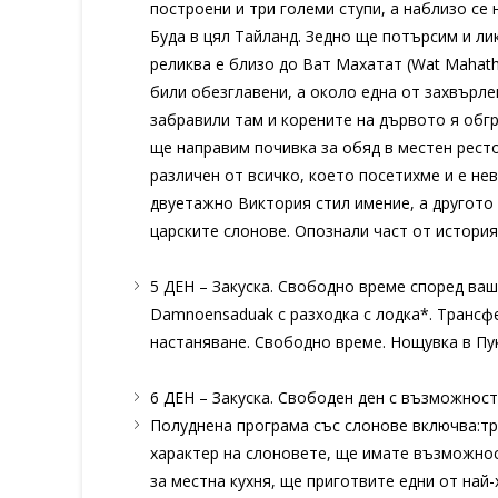
построени и три големи ступи, а наблизо се
Буда в цял Тайланд. Зедно ще потърсим и лик
реликва е близо до Ват Махатат (Wat Mahath
били обезглавени, а около една от захвърлен
забравили там и корените на дървото я обгр
ще направим почивка за обяд в местен ресто
различен от всичко, което посетихме и е не
двуетажно Виктория стил имение, а другото 
царските слонове. Опознали част от история
5 ДЕН – Закуска. Свободно време според ва
Damnoensaduak с разходка с лодка*. Трансфе
настаняване. Свободно време. Нощувка в Пу
6 ДЕН – Закуска. Свободен ден с възможност
Полуднена програма със слонове включва:тр
характер на слоновете, ще имате възможност
за местна кухня, ще приготвите едни от най