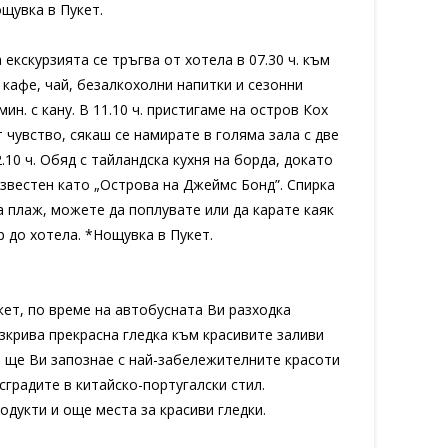
щувка в Пукет.
екскурзията се тръгва от хотела в 07.30 ч. към
т кафе, чай, безалкохолни напитки и сезонни
ин. с кану. В 11.10 ч. пристигаме на остров Кох
 чувство, сякаш се намирате в голяма зала с две
10 ч. Обяд с тайландска кухня на борда, докато
известен като „Острова на Джеймс Бонд”. Спирка
на плаж, можете да поплувате или да карате каяк
ер до хотела. *Нощувка в Пукет.
кет, по време на автобусната Ви разходка
зкрива прекрасна гледка към красивите заливи
ия ще Ви запознае с най-забележителните красоти
сградите в китайско-португалски стил.
дукти и още места за красиви гледки.