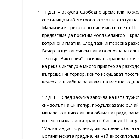
11 ДЕН – Закуска. Свободно време или по же
светилища и 43-метровата златна статуя на 
Малайзия и третата по височина в света. Пе
предлагаме да посетим Роял Селангор – крал
копринени платна. След тази интересна разх
Вечерта ще започнем нашата опознавателна 
театър „Виктория” – всички съхранили своя к
на река Сингапур е много приятно за разход
вътрешен интериор, които изкушават посети
вечеряте в кабина за двама на местното „ви
12 ДЕН – След закуска започва нашата турис
символът на Сингапур, продължаваме с „Чай
миналото и някогашния облик на града, запа
интересни китайски храма в Сингапур Thiang
“Малка Индия“ с улички, изпъстрени с богат
Ботаническата градина, на най-високия хълм 