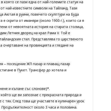
в която се пази една от най-големите статуи на
н от най-известните символи на Тайланд. Тази
ща Аютая в руини, повечето скулптури на Буда
 е скрита от иманяри (около 1900 г.), които са я
лени от невоятната история на старата столица,
дим Летния дворец на крал Рама V. Той е
 тайландския стил. Представлява го царственото
за очертаване на провинцията и гледане на
ия – посещение ЖП пазар и плаващ пазар
стигане в Пукет. Трансфер до хотела и
нене и къпане със слонове)*.
който ще ви запознае с прекрасната природа и
 с тях. След това ще участавте в кулинарен урок
а. Продължителност около 3 часа и половина.