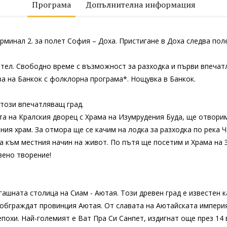
Програма
Допълнителна информация
рминал 2. за полет София – Доха. Пристигане в Доха следва пол
отел. Свободно време с възможност за разходка и първи впечат
ва на Банкок с фолклорна програма*. Нощувка в Банкок.
 този впечатляващ град.
а на Кралския дворец с Храма на Изумрудения Буда, ще отворим
ия храм. За отмора ще се качим на лодка за разходка по река 
а към местния начин на живот. По пътя ще посетим и Храма на 
вено творение!
гашната столица на Сиам - Аютая. Този древен град е известен 
 обграждат провинция Аютая. От славата на Аютайската империя (
охи. Най-големият е Ват Пра Си Санпет, издигнат още през 14 в