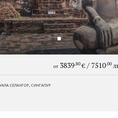
3839
.80
/
7510
.00
€
л
от
КУАЛА СЕЛАНГОР, СИНГАПУР