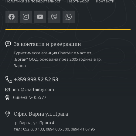
Политика за поверителност
Партньори
Контакти
За контакти и резервации
Туристическа агенция ChartAir е част от
„Богай” ООД, основана през 2005 година в гр.
Варна
+359 898 52 52 53
info@chartairbg.com
Лиценз № 05577
Офис Варна ул. Прага
гр. Варна,
ул. Прага 4
тел.:
052 650 133
,
0894 686 300
,
0894 41 67 96