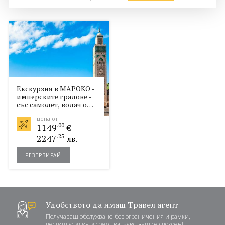
Политика за
Партньори
поверителност
Контакти
0898 52 52 53
Запитване
ПОСЛЕДВАЙТЕ НИ
Екскурзия в МАРОКО -
имперските градове -
със самолет, водач от
България! Отстъпки за
цена от
ранни записвания!
1149
.00
€
2247
.25
лв.
РЕЗЕРВИРАЙ
Удобството да имаш Травел агент
Получаваш обслужване без ограничения и рамки,
пестиш усилия и средства, чувстваш се спокоен!