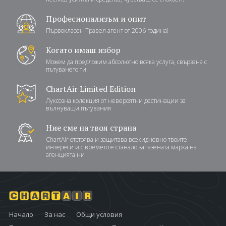
Професионализъм и опит
Първокласен Травел агент от 2006 година!
Когато имаш избор
Можем да предложим абсолютно всяка услуга, свързана с
пътуването ти!
ChartAir Limited Edition
Луксозна колекция от невероятни дестинации за
вълнуващи пътувания
Ние сме на твоя страна
ChartAir отстоява и защитава всекидневно твоите
интереси и с времето е станало запазената марка на
агенцията ни
Начало
За нас
Общи условия