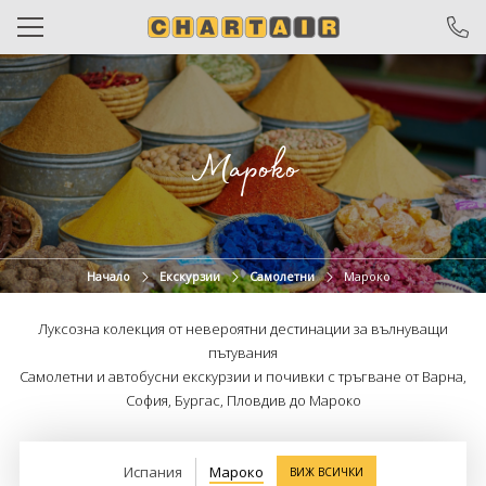
САМОЛЕТНИ БИЛЕТИ
ЧАРТЪРИ
Мароко
ПОЧИВКИ
ЕКСКУРЗИИ
ОТ ВАРНА
Начало
Екскурзии
Самолетни
Мароко
КРУИЗИ
Луксозна колекция от невероятни дестинации за вълнуващи
пътувания
ХОТЕЛИ
Самолетни и автобусни екскурзии и почивки с тръгване от Варна,
София, Бургас, Пловдив до Мароко
ОЩЕ
За нас
Общи условия
Испания
Мароко
ВИЖ ВСИЧКИ